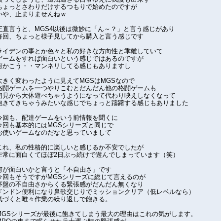
ちょっとさわりだけするつもりで始めたのですが
いや、止まりませんねｗ
正直言うと、MGS4以後は微妙に「ん～？」と言う感じがあり
毎回、ちょっと様子見してから購入と言う感じです
ライデンの事とか色々と私の好きな方向性と乖離していて
ゲームをすれば面白いという感じではあるのですが
何かこう・・マンネリしてる感じもありますし
大きく変わったように見えてMGSはMGSなので
格闘ゲームを一つやりこむとだんだん他の格闘ゲームも
初見から大体遊べちゃうようになって代わり映えしなくなって
飽きてきちゃうみたいな感じでちょっと躊躇する感じもありました
今回も、配達ゲームをいう前情報を聞くに
今回も基本的にはMGSシリーズと同じで
お使いゲームなのだなと思っていまして
これ、私の性格的に楽しいと感じるか不安でしたが
非常に面白くてほぼ2日ぶっ続けで遊んでしまっています（笑）
何が面白いかと言うと「不自由さ」です
今回もそうですがMGSシリーズに総じて言えるのが
序盤の不自由さからくる緊張感がだんだん無くなり
ドンドン便利になり鼻歌交じりでミッションクリア（低レベルなら）
気づくと唯々作業の繰り返しで飽きる。
MGSシリーズが最後に飽きてしまう最大の理由はこれの気がします。