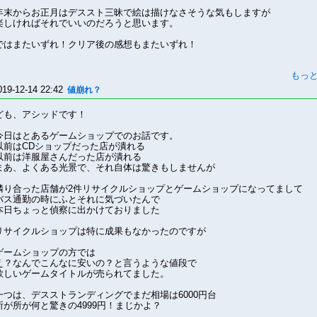
年末からお正月はデススト三昧で絵は描けなさそうな気もしますが
楽しければそれでいいのだろうと思います。
ではまたいずれ！クリア後の感想もまたいずれ！
もっ
019-12-14 22:42
値崩れ？
ども、アシッドです！
今日はとあるゲームショップでのお話です。
以前はCDショップだった店が潰れる
以前は洋服屋さんだった店が潰れる
まあ、よくある光景で、それ自体は驚きもしませんが
隣り合った店舗が2件リサイクルショップとゲームショップになってまして
バス通勤の時にふとそれに気づいたんで
本日ちょっと偵察に出かけておりました
リサイクルショップは特に成果もなかったのですが
ゲームショップの方では
え？なんでこんなに安いの？と言うような値段で
欲しいゲームタイトルが売られてました。
一つは、デスストランディングでまだ相場は6000円台
所が所が何と驚きの4999円！まじかよ？