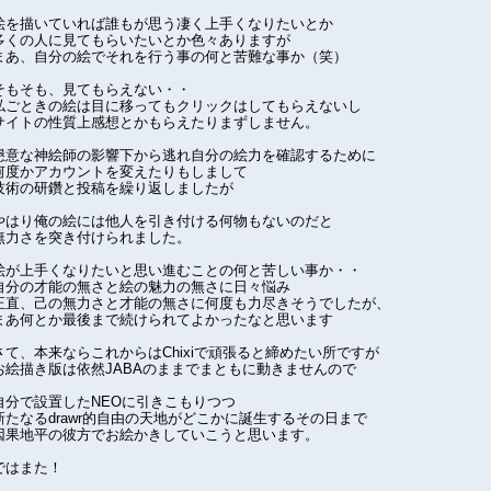
絵を描いていれば誰もが思う凄く上手くなりたいとか
多くの人に見てもらいたいとか色々ありますが
まあ、自分の絵でそれを行う事の何と苦難な事か（笑）
そもそも、見てもらえない・・
私ごときの絵は目に移ってもクリックはしてもらえないし
サイトの性質上感想とかもらえたりまずしません。
懇意な神絵師の影響下から逃れ自分の絵力を確認するために
何度かアカウントを変えたりもしまして
技術の研鑽と投稿を繰り返しましたが
やはり俺の絵には他人を引き付ける何物もないのだと
無力さを突き付けられました。
絵が上手くなりたいと思い進むことの何と苦しい事か・・
自分の才能の無さと絵の魅力の無さに日々悩み
正直、己の無力さと才能の無さに何度も力尽きそうでしたが、
まあ何とか最後まで続けられてよかったなと思います
さて、本来ならこれからはChixiで頑張ると締めたい所ですが
お絵描き版は依然JABAのままでまともに動きませんので
自分で設置したNEOに引きこもりつつ
新たなるdrawr的自由の天地がどこかに誕生するその日まで
因果地平の彼方でお絵かきしていこうと思います。
ではまた！