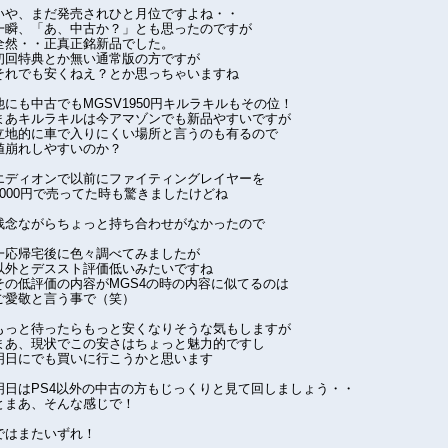
いや、まだ発売されひと月位ですよね・・
一瞬、「あ、中古か？」とも思ったのですが
全然・・正真正銘新品でした。
初回特典とか無い通常版の方ですが
それでも安くねえ？とか思っちゃいますね
他にも中古でもMGSV1950円キルラキルもその位！
まあキルラキルは今アマゾンでも新品やすいですが
立地的に車で入りにくい場所と言うのも有るので
値崩れしやすいのか？
エディオンで以前にファイティングレイヤーを
2000円で売ってた時も驚きましたけどね
残念ながらちょっと持ち合わせがなかったので
一応帰宅後に色々調べてみましたが
以外とデススト評価低いみたいですね
その低評価の内容がMGS4の時の内容に似てるのは
ご愛敬と言う事で（笑）
もっと待ったらもっと安くなりそうな気もしますが
まあ、現状でこの安さはちょっと魅力的ですし
明日にでも買いに行こうかと思います
明日はPS4以外の中古の方もじっくりと見て回しましょう・・
とまあ、そんな感じで！
ではまたいずれ！