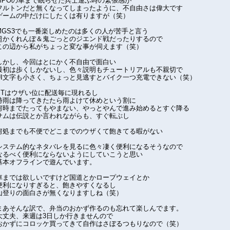
MPOの車まで眠らせた兵士運ぶ時の緊張感が
フルトンだと無くなってしまったように、不自由さは偉大です
ゲームの中だけにしたくは有りますが（笑）
MGS3でも一番楽しめたのは多くの人が苦手と言う
超かくれんぼ＆鬼ごっとのジエンド戦だったりするので
この辺から私がちょっと変な事が伺えます（笑）
しかし、今回はとにかく不自由で面白い
最初は歩くしかないし、色々説明もチュートリアルも不親切で
UI文字も小さく、ちょっと見逃すとバイク一つ充電できない（笑）
BTはウザい位に配送毎に現れるし
時雨は降ってきたたら雨よけて休めという割に
何時までたってもやまない、やっとやんで進み始めるとすぐ降る
サムは伝説とか言われながらも、すぐ転ぶし
何処までも不便でどこまでのウザくて飽きてる暇がない
システム的なネタバレを見るに色々凄く便利になるそうなので
なるべく便利にならないようにしていこうと思い
基本オフラインで遊んでいます。
車までは欲しいですけど国道とかロープウェイとか
便利になりすぎると、飽きやすくなるし
山登りの面白さが無くなりますしね（笑）
まあそんな訳で、弁当のおかず作るのも忘れて楽しんでます。
大丈夫、来週は3日しか行きませんので
おかずにコロッケ買ってきて自作はさぼるつもりなので（笑）