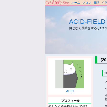
ホーム
プロフ
日記
イ
ACID-FIELD
何となく長続きするといい
(2
2
ACID
プロフィール
何となく絵を描き始めて何と