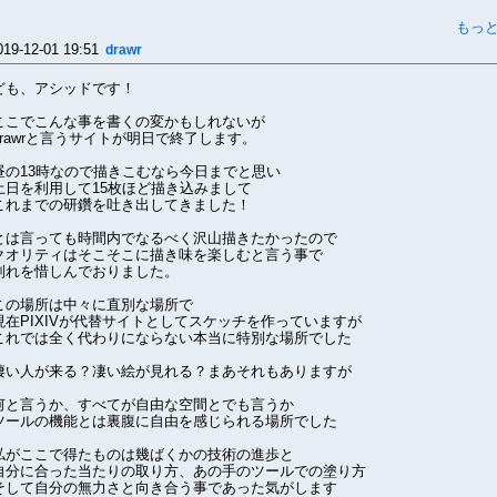
もっ
019-12-01 19:51
drawr
ども、アシッドです！
ここでこんな事を書くの変かもしれないが
drawrと言うサイトが明日で終了します。
昼の13時なので描きこむなら今日までと思い
土日を利用して15枚ほど描き込みまして
これまでの研鑽を吐き出してきました！
とは言っても時間内でなるべく沢山描きたかったので
クオリティはそこそこに描き味を楽しむと言う事で
別れを惜しんでおりました。
この場所は中々に直別な場所で
現在PIXIVが代替サイトとしてスケッチを作っていますが
これでは全く代わりにならない本当に特別な場所でした
凄い人が来る？凄い絵が見れる？まあそれもありますが
何と言うか、すべてが自由な空間とでも言うか
ツールの機能とは裏腹に自由を感じられる場所でした
私がここで得たものは幾ばくかの技術の進歩と
自分に合った当たりの取り方、あの手のツールでの塗り方
そして自分の無力さと向き合う事であった気がします