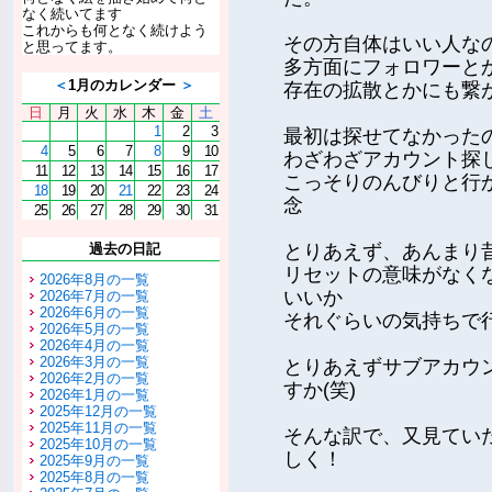
なく続いてます
これからも何となく続けよう
その方自体はいい人な
と思ってます。
多方面にフォロワーと
＜
1月のカレンダー
＞
存在の拡散とかにも繋
日
月
火
水
木
金
土
1
2
3
最初は探せてなかったの
4
5
6
7
8
9
10
わざわざアカウント探
11
12
13
14
15
16
17
こっそりのんびりと行
18
19
20
21
22
23
24
念
25
26
27
28
29
30
31
過去の日記
とりあえず、あんまり
リセットの意味がなく
2026年8月の一覧
いいか
2026年7月の一覧
2026年6月の一覧
それぐらいの気持ちで
2026年5月の一覧
2026年4月の一覧
2026年3月の一覧
とりあえずサブアカウ
2026年2月の一覧
すか(笑)
2026年1月の一覧
2025年12月の一覧
2025年11月の一覧
そんな訳で、又見てい
2025年10月の一覧
しく！
2025年9月の一覧
2025年8月の一覧