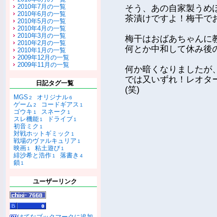
2010年7月の一覧
そう、あの自家製うめ
2010年6月の一覧
茶漬けですよ！梅干で
2010年5月の一覧
2010年4月の一覧
2010年3月の一覧
梅干はおばあちゃんに
2010年2月の一覧
何とか中和して休み後
2010年1月の一覧
2009年12月の一覧
2009年11月の一覧
何か暗くなりましたが
では又いずれ！レオタ
日記タグ一覧
(笑)
MGS
オリジナル
2
6
ゲーム
コードギアス
2
1
ゴウキ
スネーク
1
1
スレ機能
ドライブ
1
1
初音ミク
1
対戦ホットギミック
1
戦場のヴァルキュリア
1
映画
粘土遊び
1
1
緋沙希と浩作
落書き
1
4
鎖
1
ユーザーリンク
はてなブックマークに追加