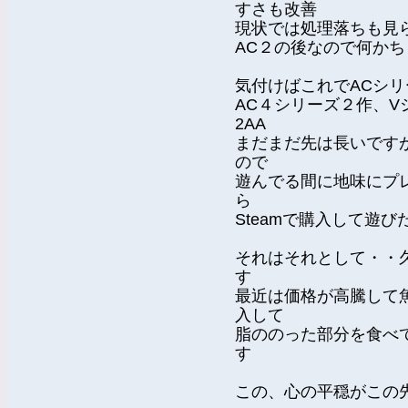
すさも改善
現状では処理落ちも見
AC２の後なので何か
気付けばこれでACシ
AC４シリーズ２作、V
2AA
まだまだ先は長いです
ので
遊んでる間に地味にプ
ら
Steamで購入して遊
それはそれとして・・
す
最近は価格が高騰して
入して
脂ののった部分を食べ
す
この、心の平穏がこの