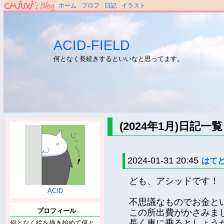
ホーム
プロフ
日記
イラスト
ACID-FIELD
何となく長続きするといいなと思ってます。
(2024年1月)日記一覧
2024-01-31 20:45
はて
ども、アシッドです！
ACID
不思議なものでお金と
プロフィール
この所出費がかさみま
長く車に乗るとしょう
何となく絵を描き始めて何と