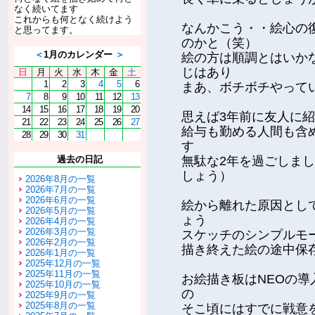
なく続いてます
これからも何となく続けよう
なんかこう・・絵心の
と思ってます。
のかと（笑）
＜
1月のカレンダー
＞
絵の方は順調とはいか
じはあり
日
月
火
水
木
金
土
1
2
3
4
5
6
まあ、ボチボチやって
7
8
9
10
11
12
13
14
15
16
17
18
19
20
思えば3年前に友人に
21
22
23
24
25
26
27
給与も勤める人間も含
28
29
30
31
す
過去の日記
無駄な2年を過ごしま
しょう）
2026年8月の一覧
2026年7月の一覧
2026年6月の一覧
絵から離れた原因として
2026年5月の一覧
ょう
2026年4月の一覧
2026年3月の一覧
スケッチのシンプルモ
2026年2月の一覧
描き終えた絵の途中保
2026年1月の一覧
2025年12月の一覧
2025年11月の一覧
お絵描き板はNEOの
2025年10月の一覧
の
2025年9月の一覧
2025年8月の一覧
そこ頃にはすでに戦意