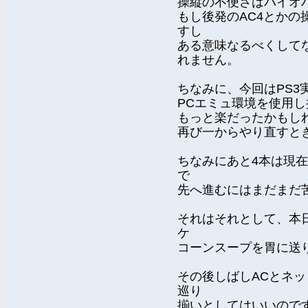
操縦の不便さはバイオ
もし後発のAC4とか
すし
ある意味なるべくして
れません。
ちなみに、今回はPS3
PCエミュ環境を使用
もっと楽だったかもし
再び一からやり直すと
ちなみにあと4本は現
で
先へ進むにはまだまだ
それはそれとして、本
ケ
コーンスープを胃に送
その後しばしACとネ
巡り
揃いとしてはいいので