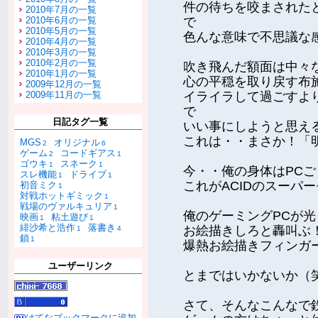
件の待ちを咬まされた
2010年7月の一覧
2010年6月の一覧
で
2010年5月の一覧
色んな意味で不思議な
2010年4月の一覧
2010年3月の一覧
2010年2月の一覧
吹き飛んだ額面は中々
2010年1月の一覧
心の平穏を取り戻す布
2009年12月の一覧
2009年11月の一覧
イライラして過ごすよ
で
日記タグ一覧
いい事にしようと思え
これは・・まさか！「
MGS
オリジナル
2
6
ゲーム
コードギアス
2
1
ゴウキ
スネーク
1
1
今・・俺の身体はPC
スレ機能
ドライブ
1
1
これがACIDのスーパ
初音ミク
1
対戦ホットギミック
1
戦場のヴァルキュリア
1
俺のゲーミングPCが
映画
粘土遊び
1
1
緋沙希と浩作
落書き
お絵描きしろと轟叫ぶ
1
4
鎖
1
爆熱お絵描きフィンガ
ユーザーリンク
とまではいかないか（
さて、そんなこんなで
はてなブックマークに追加