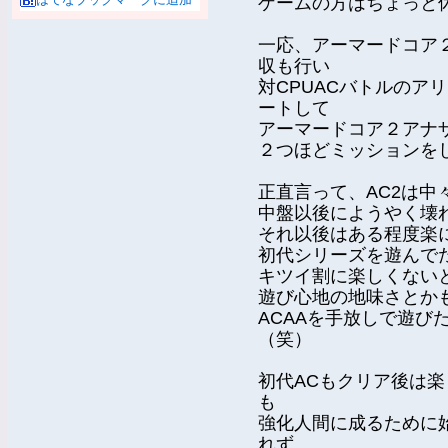
ゲームの方はちょっと
一応、アーマードコア
収も行い
対CPUACバトルのア
ートして
アーマードコア２アナザ
２つほどミッションを
正直言って、AC2は中
中盤以後にようやく壊
それ以後はある程度楽
初代シリーズを遊んで
キツイ割に楽しくない
遊び心地の地味さとか
ACAAを手放しで遊び
（笑）
初代ACもクリア後は
も
強化人間に成るために
れず