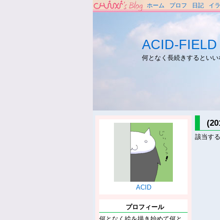
ホーム
プロフ
日記
イ
ACID-FIELD
何となく長続きするといい
(2
該当す
ACID
プロフィール
何となく絵を描き始めて何と