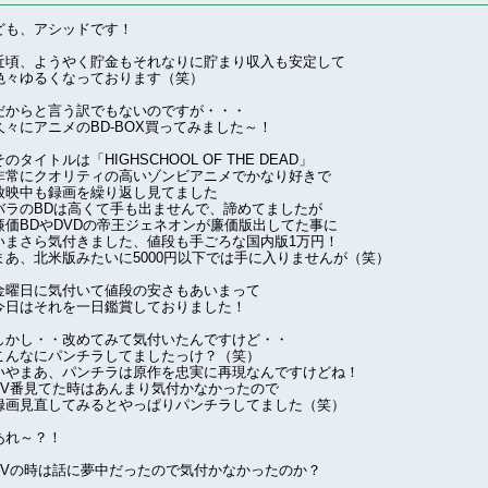
ども、アシッドです！
近頃、ようやく貯金もそれなりに貯まり収入も安定して
色々ゆるくなっております（笑）
だからと言う訳でもないのですが・・・
久々にアニメのBD-BOX買ってみました～！
そのタイトルは「HIGHSCHOOL OF THE DEAD」
非常にクオリティの高いゾンビアニメでかなり好きで
放映中も録画を繰り返し見てました
バラのBDは高くて手も出ませんで、諦めてましたが
廉価BDやDVDの帝王ジェネオンが廉価版出してた事に
いまさら気付きました、値段も手ごろな国内版1万円！
まあ、北米版みたいに5000円以下では手に入りませんが（笑）
金曜日に気付いて値段の安さもあいまって
今日はそれを一日鑑賞しておりました！
しかし・・改めてみて気付いたんですけど・・
こんなにパンチラしてましたっけ？（笑）
いやまあ、パンチラは原作を忠実に再現なんですけどね！
TV番見てた時はあんまり気付かなかったので
録画見直してみるとやっぱりパンチラしてました（笑）
あれ～？！
TVの時は話に夢中だったので気付かなかったのか？