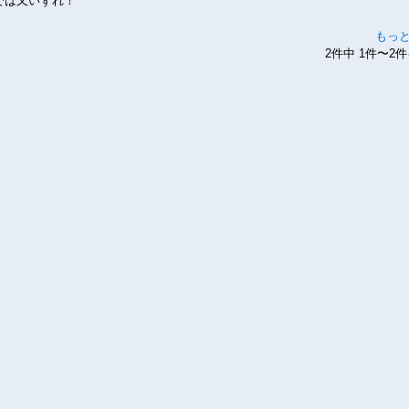
では又いずれ！
もっ
2件中 1件〜2