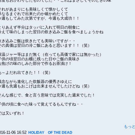
何度もおかわりしたものでした・・これはまさしくそのときの味
それがあまりにも美味しくて懐かしくて
単なるまぐれで出来たのか確かめたくて
今週もしてみた次第ですが、今週も大成功！！
とりあえず半分はタッパに入れて明日の朝食に
冷えて味のしまった翌日の炊き込みご飯を食べましょうかね
炊き込みご飯は炊きたても美味いですが・・
その真価は翌日の冷ご飯にあると思います！！（笑）
保温ジャー等はまだ無く（在っても高価で家には無かった）
子供の頃翌日のお櫃に残った日やご飯の美味さ
お焦げの味のしみた部分で作るお茶漬け！
あ～よだれ出てきた！！（笑）
残念ながら進化した炊飯器の優秀さゆえに
今週も先週もおこげは出来ませんでしたけどね（笑）
そんな感じで、食と言う意味では充実した週末でした！
子供の頃に食べた味って覚えてるもんですね・・
では又いずれ！
もっ
016-11-06 16:52
HOLIDAY OF THE DEAD