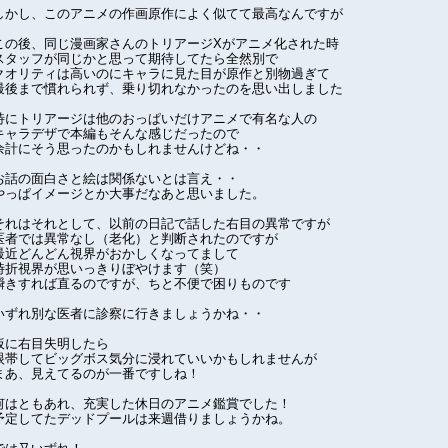
しかし、このアニメの作画原作によく似てて最高なんですが
この後、同じ漫画家さんのトリアージXがアニメ化された時
スタッフが同じかと思って期待してたら全然別で
クオリティは高いのにキャラに見た目が原作と別物過ぎて
最後まで慣れられず、乗り切れなかったのを思い出しました
特にトリアージは他のおっぱいだけアニメで有名な人の
キャラデザで本編もそんな感じだったので
余計にそう思ったのかもしれませんけどね・・
お話の面白さと絵は関係ないとは言え・・
やっぱイメージとか大事だなあと思いました。
それはそれとして、以前の日記で話した右目の異常ですが
医者では異常なし（老化）と判断されたのですが
最近どんどん視界がおかしくなってまして
時折視界が思いっきりぼやけます（笑）
瞬きすれば直るのですが、ちと不便で困りものです
いずれ別な医者に診察に行きましょうかね・・
仮に右目失明したら
眼帯してビッグボス気分に浸れていいかもしれませんが
まあ、見えてるのが一番ですしね！
何はともあれ、充実した休日のアニメ鑑賞でした！
予定してたデッドプールは来週借りましょうかね。