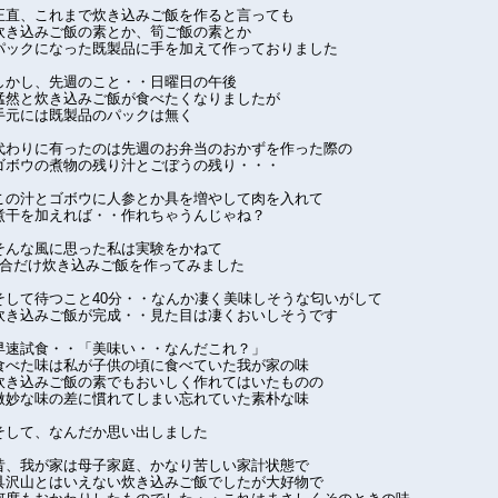
正直、これまで炊き込みご飯を作ると言っても
炊き込みご飯の素とか、筍ご飯の素とか
パックになった既製品に手を加えて作っておりました
しかし、先週のこと・・日曜日の午後
猛然と炊き込みご飯が食べたくなりましたが
手元には既製品のパックは無く
代わりに有ったのは先週のお弁当のおかずを作った際の
ゴボウの煮物の残り汁とごぼうの残り・・・
この汁とゴボウに人参とか具を増やして肉を入れて
煮干を加えれば・・作れちゃうんじゃね？
そんな風に思った私は実験をかねて
2合だけ炊き込みご飯を作ってみました
そして待つこと40分・・なんか凄く美味しそうな匂いがして
炊き込みご飯が完成・・見た目は凄くおいしそうです
早速試食・・「美味い・・なんだこれ？」
食べた味は私が子供の頃に食べていた我が家の味
炊き込みご飯の素でもおいしく作れてはいたものの
微妙な味の差に慣れてしまい忘れていた素朴な味
そして、なんだか思い出しました
昔、我が家は母子家庭、かなり苦しい家計状態で
具沢山とはいえない炊き込みご飯でしたが大好物で