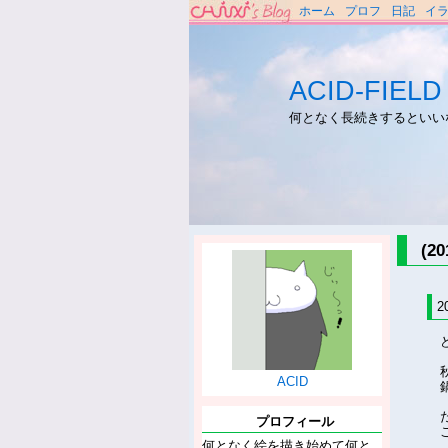
ホーム
プロフ
日記
イ
ACID-FIELD
何となく長続きするといい
(2
2
ACID
プロフィール
何となく絵を描き始めて何と