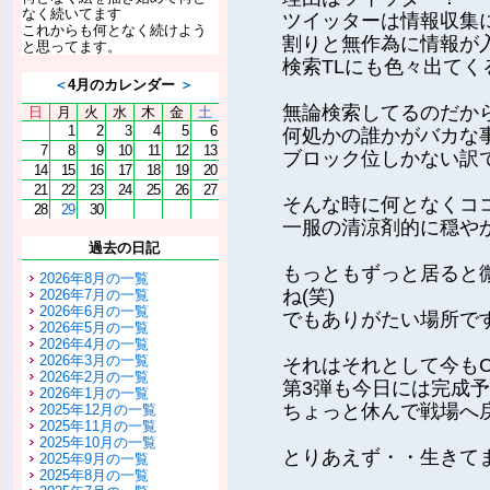
なく続いてます
ツイッターは情報収集
これからも何となく続けよう
割りと無作為に情報が
と思ってます。
検索TLにも色々出てく
＜
4月のカレンダー
＞
無論検索してるのだか
日
月
火
水
木
金
土
1
2
3
4
5
6
何処かの誰かがバカな
7
8
9
10
11
12
13
ブロック位しかない訳で
14
15
16
17
18
19
20
21
22
23
24
25
26
27
そんな時に何となくコ
28
29
30
一服の清涼剤的に穏や
過去の日記
もっともずっと居ると
2026年8月の一覧
ね(笑)
2026年7月の一覧
2026年6月の一覧
でもありがたい場所で
2026年5月の一覧
2026年4月の一覧
2026年3月の一覧
それはそれとして今も
2026年2月の一覧
第3弾も今日には完成
2026年1月の一覧
ちょっと休んで戦場へ戻
2025年12月の一覧
2025年11月の一覧
2025年10月の一覧
とりあえず・・生きてま
2025年9月の一覧
2025年8月の一覧