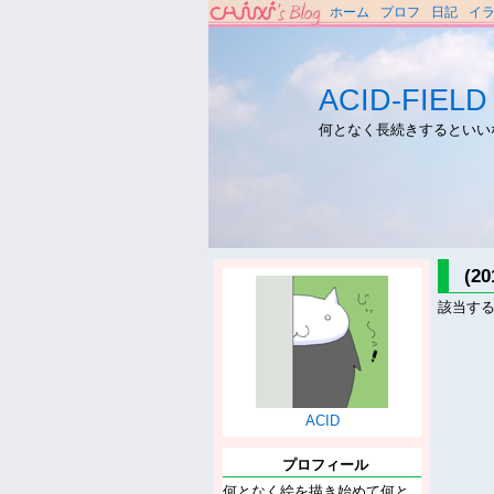
ホーム
プロフ
日記
イ
ACID-FIELD
何となく長続きするといい
(2
該当す
ACID
プロフィール
何となく絵を描き始めて何と