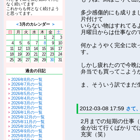
なく続いてます
これからも何となく続けよう
多少感傷的にも成りま
と思ってます。
片付けて
＜
3月のカレンダー
＞
いらない物はすれてる
月曜日からは仕事なの
日
月
火
水
木
金
土
1
2
3
4
5
6
7
8
9
10
何かようやく完全に吹
11
12
13
14
15
16
17
す。
18
19
20
21
22
23
24
25
26
27
28
29
30
31
しかし疲れたので今晩
過去の日記
弁当でも買ってこよう
2026年8月の一覧
ま、そういう訳でまだ
2026年7月の一覧
2026年6月の一覧
2026年5月の一覧
2026年4月の一覧
2026年3月の一覧
2026年2月の一覧
2012-03-08 17:59
さて
2026年1月の一覧
2025年12月の一覧
2月までの短期の仕事
2025年11月の一覧
2025年10月の一覧
金が出て行くばかりで
2025年9月の一覧
充実（笑）
2025年8月の一覧