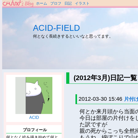
ホーム
プロフ
日記
イラスト
ACID-FIELD
何となく長続きするといいなと思ってます。
(2012年3月)日記一覧
2012-03-30 15:46
片付
何とか来月頭から当面
今日は部屋の片付けを
ACID
た訳ですが
プロフィール
親の死からこっち全然
もうね、綿ぼこりで山
何となく絵を描き始めて何と