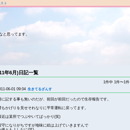
ラスト
なと思ってます。
011年6月)日記一覧
1件中 1件〜1
011-06-01 09:04
生きてるざんす
特に記する事も無いのだが、前回が前回だったので生存報告です。
鬱もかげりを見せそれなりに平常運転に戻ってます。
最近は某所でつぶやいてばっかり(笑)
留守になりがちですが地味に絵は上げていきますんで
今後ともよしなに(笑)