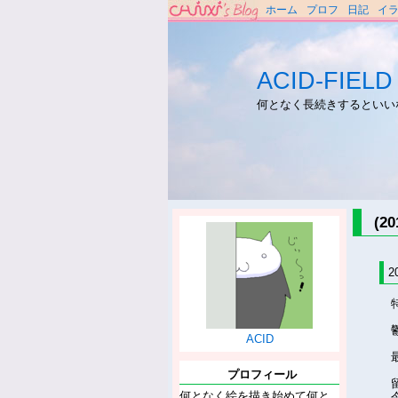
ホーム
プロフ
日記
イ
ACID-FIELD
何となく長続きするといい
(2
2
ACID
プロフィール
何となく絵を描き始めて何と