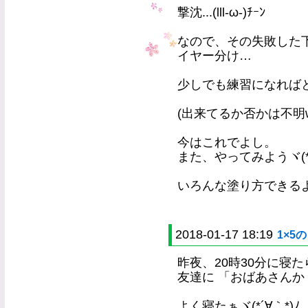
撃沈...(lll-ω-)ﾁｰﾝ
なので、その失敗した
イヤー分け…
少しでも練習になれば
(出来てるか否かは不明w
今はこれでよし。
また、やってみようヾ(*´
いろんな塗り方できる
2018-01-17 18:19
1×5
昨夜、20時30分に寝た
友達に 「おばあさんか！
よく寝たぁヾ(*´∀｀*)ﾉ