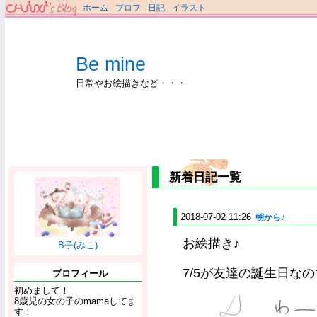
ホーム
プロフ
日記
イラスト
Be mine
日常やお絵描きなど・・・
新着日記一覧
2018-07-02 11:26
朝から♪
お絵描き♪
B子(みこ)
7/5が友達の誕生日な
プロフィール
初めまして！
8歳児の女の子のmamaしてま
す！