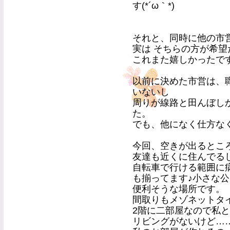
す(*´ω｀*)
それと、同時に他の市
実は そちらの方が希望
これまた嬉しかったで
以前に決めた市営は、
いないし
周りが線路と田んぼし
た。
でも、他になく仕方な
今回、空きが出るとこ
友達も近くに住んでる
自転車で行ける範囲に
も揃ってます♪小さな
便利そうな場所です。
間取りもメゾネットタイ
2階に二部屋なので私とＣ
リビングがないけど…