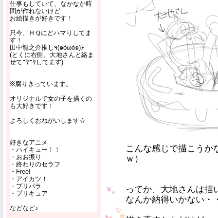
仕事もしていて、なかなか時
間が作れないけど
お絵描きが好きです！
只今、ＨＱにどハマりしてま
す！
田中龍之介推し٩(๑òωó๑)۶
(とくに右側。大地さんと絡ま
せてﾆﾔﾆﾔしてます)
※腐りきっています。
オリジナルで女の子を描くの
も大好きです！
よろしくおねがいします☆
好きなアニメ
こんな感じで描こうか
・ハイキュー！！
・おお振り
ｗ）
・終わりのセラフ
・Free!
・アイカツ！
・プリパラ
ってか、大地さんは描
・プリキュア
なんか納得いかない・・・
などなど♪