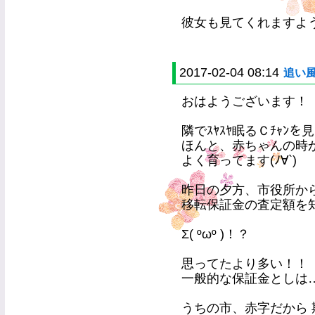
彼女も見てくれますように・
2017-02-04 08:14
追い風
おはようございます！
隣でｽﾔｽﾔ眠るＣﾁｬﾝを
ほんと、赤ちゃんの時か
よく育ってます(ﾉ∀`)
昨日の夕方、市役所か
移転保証金の査定額を
Σ( ºωº )！？
思ってたより多い！！
一般的な保証金としは
うちの市、赤字だから 