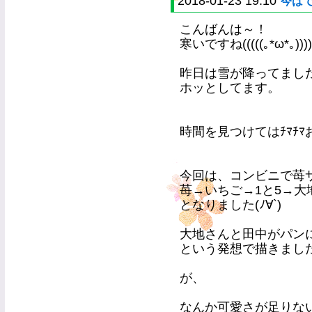
2018-01-23 19:10
今は
こんばんは～！
寒いですね(((((｡*ω*｡))))
昨日は雪が降ってまし
ホッとしてます。
時間を見つけてはﾁﾏﾁ
今回は、コンビニで苺
苺→いちご→1と5→大
となりました(ﾉ∀`)
大地さんと田中がパン
という発想で描きまし
が、
なんか可愛さが足りない(´