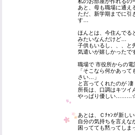
私のお部屋が作れるのーーヾ
あと、母も職場に通え
ただ、新学期までに引
す…
ほんとは、今住んでる
みたいなんだけど…
子供もいるし、、、と
気遣いが嬉しかったです
職場で 市役所からの
「そこなら何かあって
さい…」
と言ってくれたのが 凄く嬉し
所長は、口調はキツイん
やっぱり優しい………☆
あとは、Ｃﾁｬﾝが新し
自分の気持ちを言えな
困ってても黙ってしま