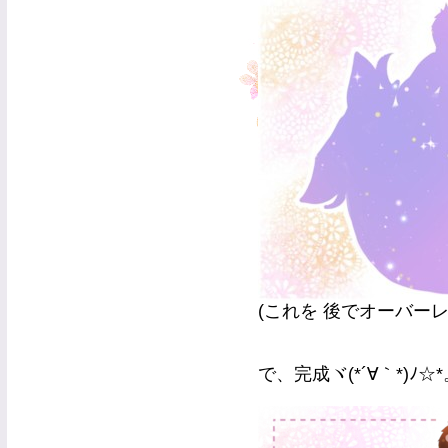
(これを 後でオーバー
で、完成ヾ(*´∀｀*)ﾉ☆