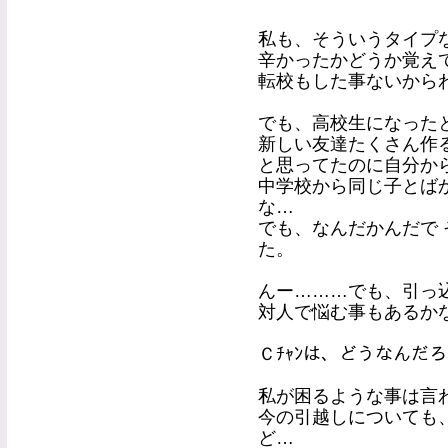
私も、そういうタイプ
辛かったかどうか覚え
転校もした事ないから
でも、高校生になった
新しい友達たくさん作
と思ってたのに自分か
中学校から同じ子とば
な…
でも、なんだかんだで
た。
んー………でも、引っ
対人で悩む事もあるか
Ｃﾁｬﾝは、どうなんだ
私が困るような事は言
今の引越しについても
ど…