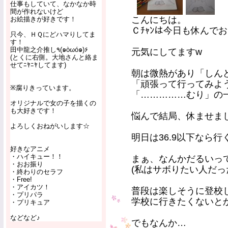
仕事もしていて、なかなか時
間が作れないけど
こんにちは。
お絵描きが好きです！
Ｃﾁｬﾝは今日も休んで
只今、ＨＱにどハマりしてま
す！
田中龍之介推し٩(๑òωó๑)۶
元気にしてますw
(とくに右側。大地さんと絡ま
せてﾆﾔﾆﾔしてます)
朝は微熱があり「しん
「頑張って行ってみよ
※腐りきっています。
「……………むり」の
オリジナルで女の子を描くの
も大好きです！
悩んで結局、休ませました( 
よろしくおねがいします☆
明日は36.9以下なら行
好きなアニメ
・ハイキュー！！
まぁ、なんかだるいっ
・おお振り
(私はサボりたい人だっ
・終わりのセラフ
・Free!
・アイカツ！
普段は楽しそうに登校
・プリパラ
学校に行きたくないと
・プリキュア
などなど♪
でもなんか…