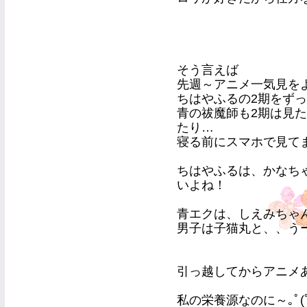
そう言えば
先週～アニメ一気見を
ちはやふるの2期をず
青の祓魔師も2期は見
たり…
寝る前にスマホで見てまし
ちはやふるは、かなちゃ
いよね！
青エクは、しえみちゃ
男子は子猫丸と、、うー
引っ越してからアニメ
私の栄養源なのに～｡ﾟ(ﾟ´