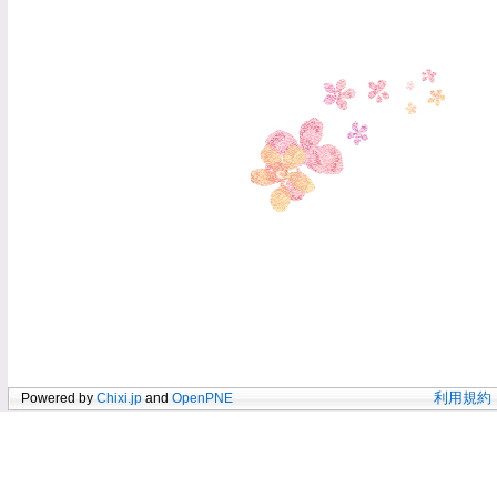
Powered by
Chixi.jp
and
OpenPNE
利用規約