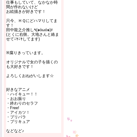
仕事もしていて、なかなか時
間が作れないけど
お絵描きが好きです！
只今、ＨＱにどハマりしてま
す！
田中龍之介推し٩(๑òωó๑)۶
(とくに右側。大地さんと絡ま
せてﾆﾔﾆﾔしてます)
※腐りきっています。
オリジナルで女の子を描くの
も大好きです！
よろしくおねがいします☆
好きなアニメ
・ハイキュー！！
・おお振り
・終わりのセラフ
・Free!
・アイカツ！
・プリパラ
・プリキュア
などなど♪