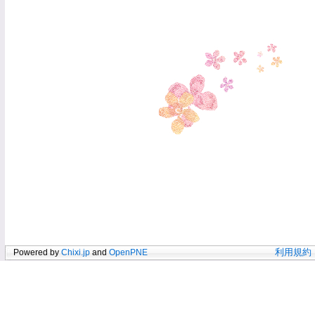
Powered by
Chixi.jp
and
OpenPNE
利用規約