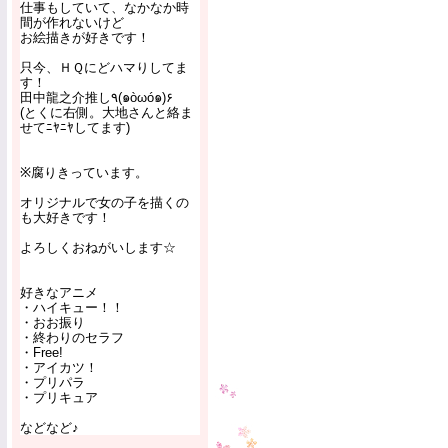
仕事もしていて、なかなか時
間が作れないけど
お絵描きが好きです！
只今、ＨＱにどハマりしてま
す！
田中龍之介推し٩(๑òωó๑)۶
(とくに右側。大地さんと絡ま
せてﾆﾔﾆﾔしてます)
※腐りきっています。
オリジナルで女の子を描くの
も大好きです！
よろしくおねがいします☆
好きなアニメ
・ハイキュー！！
・おお振り
・終わりのセラフ
・Free!
・アイカツ！
・プリパラ
・プリキュア
などなど♪