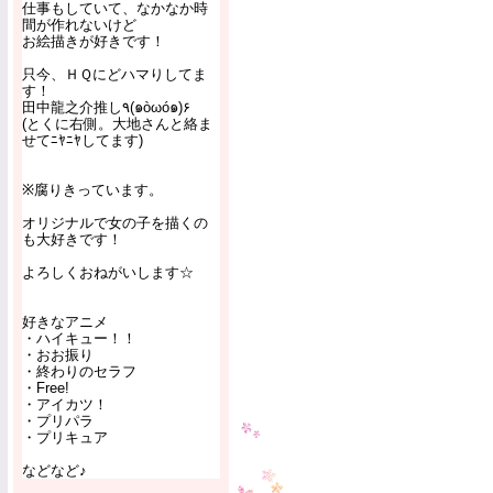
仕事もしていて、なかなか時
間が作れないけど
お絵描きが好きです！
只今、ＨＱにどハマりしてま
す！
田中龍之介推し٩(๑òωó๑)۶
(とくに右側。大地さんと絡ま
せてﾆﾔﾆﾔしてます)
※腐りきっています。
オリジナルで女の子を描くの
も大好きです！
よろしくおねがいします☆
好きなアニメ
・ハイキュー！！
・おお振り
・終わりのセラフ
・Free!
・アイカツ！
・プリパラ
・プリキュア
などなど♪