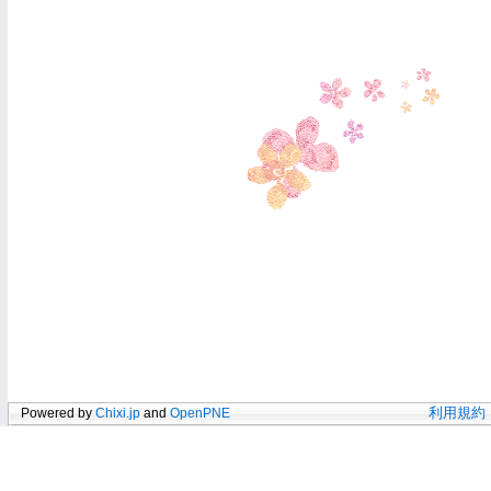
Powered by
Chixi.jp
and
OpenPNE
利用規約