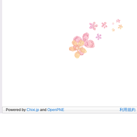
Powered by
Chixi.jp
and
OpenPNE
利用規約