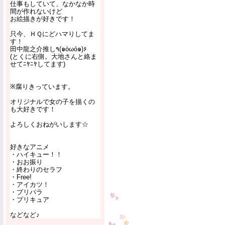
仕事もしていて、なかなか時
間が作れないけど
お絵描きが好きです！
只今、ＨＱにどハマりしてま
す！
田中龍之介推し٩(๑òωó๑)۶
(とくに右側。大地さんと絡ま
せてﾆﾔﾆﾔしてます)
※腐りきっています。
オリジナルで女の子を描くの
も大好きです！
よろしくおねがいします☆
好きなアニメ
・ハイキュー！！
・おお振り
・終わりのセラフ
・Free!
・アイカツ！
・プリパラ
・プリキュア
などなど♪