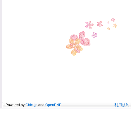
Powered by
Chixi.jp
and
OpenPNE
利用規約