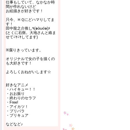
仕事もしていて、なかなか時
間が作れないけど
お絵描きが好きです！
只今、ＨＱにどハマりしてま
す！
田中龍之介推し٩(๑òωó๑)۶
(とくに右側。大地さんと絡ま
せてﾆﾔﾆﾔしてます)
※腐りきっています。
オリジナルで女の子を描くの
も大好きです！
よろしくおねがいします☆
好きなアニメ
・ハイキュー！！
・おお振り
・終わりのセラフ
・Free!
・アイカツ！
・プリパラ
・プリキュア
などなど♪