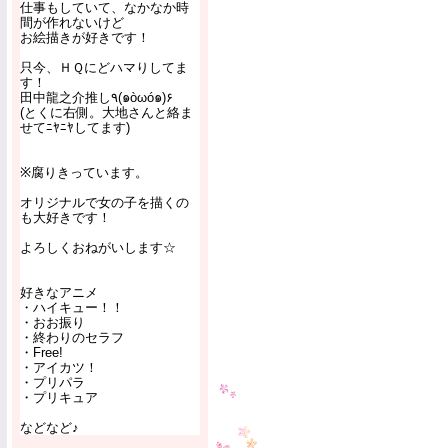
仕事もしていて、なかなか時
間が作れないけど
お絵描きが好きです！
只今、ＨＱにどハマりしてま
す！
田中龍之介推し٩(๑òωó๑)۶
(とくに右側。大地さんと絡ま
せてﾆﾔﾆﾔしてます)
※腐りきっています。
オリジナルで女の子を描くの
も大好きです！
よろしくおねがいします☆
好きなアニメ
・ハイキュー！！
・おお振り
・終わりのセラフ
・Free!
・アイカツ！
・プリパラ
・プリキュア
などなど♪