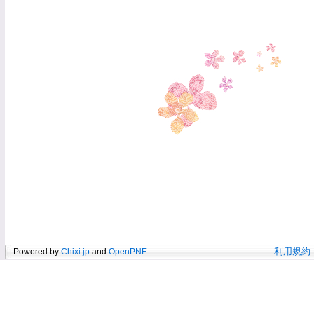
Powered by
Chixi.jp
and
OpenPNE
利用規約