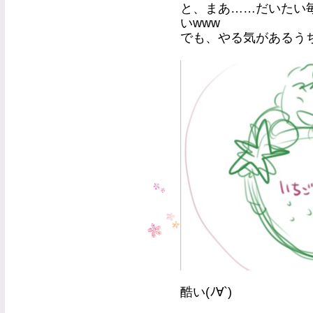
と、まあ……だいたい
いwww
でも、やる気があるう
酷い(ﾉ∀`)