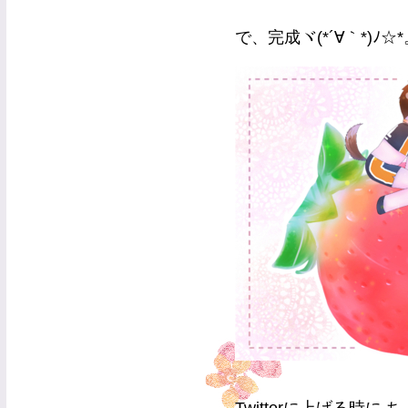
で、完成ヾ(*´∀｀*)ﾉ☆