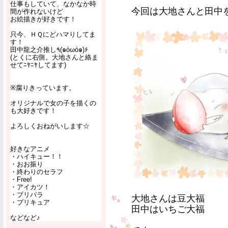
仕事もしていて、なかなか時
今回は大地さんと田中を大
間が作れないけど
お絵描きが好きです！
只今、ＨＱにどハマりしてま
す！
田中龍之介推し٩(๑òωó๑)۶
(とくに右側。大地さんと絡ま
せてﾆﾔﾆﾔしてます)
※腐りきっています。
オリジナルで女の子を描くの
も大好きです！
よろしくおねがいします☆
好きなアニメ
・ハイキュー！！
・おお振り
・終わりのセラフ
・Free!
・アイカツ！
・プリパラ
大地さんは豆大福
・プリキュア
田中はいちご大福
などなど♪