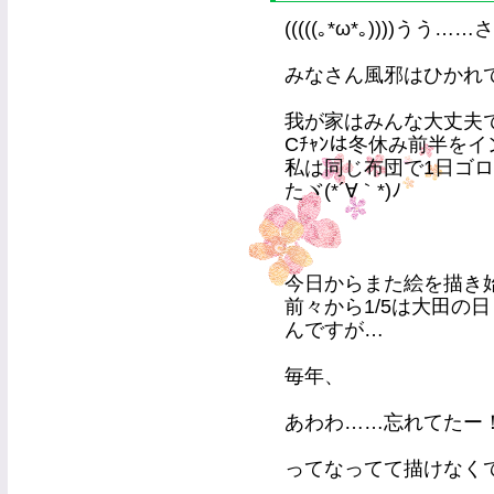
(((((｡*ω*｡))))うう…
みなさん風邪はひかれ
我が家はみんな大丈夫
Cﾁｬﾝは冬休み前半を
私は同じ布団で1日ゴ
たヾ(*´∀｀*)ﾉ
今日からまた絵を描き
前々から1/5は大田の
んですが…
毎年、
あわわ……忘れてたー
ってなってて描けなく