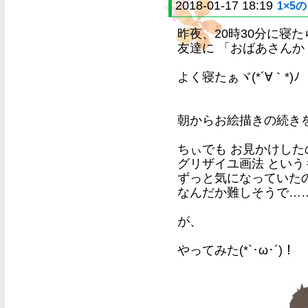
2018-01-17 18:19
1×5
昨夜、20時30分に寝た
友達に 「おばあさんか！
よく寝たぁヾ(*´∀｀*)ﾉ
朝からお絵描きの続き
ちぃでも お見かけした
グリザイユ画法 とい
ずっと気になっていた
なんだか難しそうで…
が、
やってみた(*`･ω･´)！