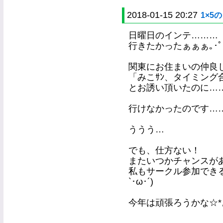
2018-01-15 20:27
1×5
日曜日のインテ………
行きたかったぁぁぁ｡･ﾟ･(ﾉ
関東にお住まいの仲良
「みこｻﾝ、タイミング
とお誘い頂いたのに…
行けなかったのです……(
ううう…
でも、仕方ない！
またいつかチャンスが
私もサークル参加できる
`･ω･´)
今年は頑張ろうかな☆*