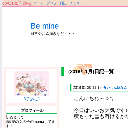
ホーム
プロフ
日記
イラスト
Be mine
日常やお絵描きなど・・・
(2018年1月)日記一覧
2018-01-30 11:18
食いしん坊なん
こんにちわ～☆*。
B子(みこ)
今日はいいお天気です♪
プロフィール
積もった雪も溶けるか
初めまして！
8歳児の女の子のmamaしてま
す！