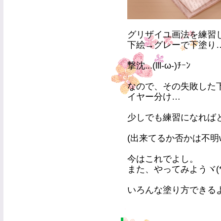
グリザイユ画法を練習
下絵→グレーで下塗り
撃沈...(lll-ω-)ﾁｰﾝ
なので、その失敗した
イヤー分け…
少しでも練習になれば
(出来てるか否かは不明w
今はこれでよし。
また、やってみようヾ(*´
いろんな塗り方できる