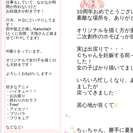
仕事もしていて、なかなか時
間が作れないけど
10周年おめでとうござ
お絵描きが好きです！
素敵な場所を、ありが
只今、ＨＱにどハマりしてま
す！
田中龍之介推し٩(๑òωó๑)۶
オリジナルを描く方が
(とくに右側。大地さんと絡ま
二次創作のホモばっか
せてﾆﾔﾆﾔしてます)
実は出戻りで・・・
※腐りきっています。
Ｃちゃんを妊娠する前
オリジナルで女の子を描くの
した！
も大好きです！
女の子ばかり描いてま
よろしくおねがいします☆
いろいろ忙しくなり、
ましたが
好きなアニメ
・ハイキュー！！
戻ってきました
・おお振り
・終わりのセラフ
居心地が良くて
・Free!
・アイカツ！
・プリパラ
・プリキュア
などなど♪
ちぃちゃん、勝手に夏