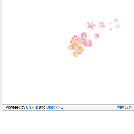
Powered by
Chixi.jp
and
OpenPNE
利用規約