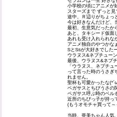
セラムンは一生 好きな作
小学校の頃にアニメが
スターズまで ずっと見
途中、Ｒ辺りがちょっ
今は好きなんだけど、
最初、生意気だったから
あと、タキシード仮面
あれも受け入れられなかっ
アニメ独自のやつかな
SとSsが大好きでした
ウラヌス&ネプチュー
最後、ウラヌス&ネプ
「ウラヌス、ネプチュ
って言った時のうさぎ
れません。
聖杯も可愛かったな(*´ω
ペガサスとちびうさの
ペガサス呼ぶ時のベル
近所のちびっ子が持って
(もうオモチャ買って～
当時、亜美ちゃん人気