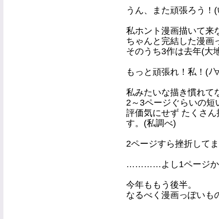
うん、また頑張ろう！(
私ホント漫画描いて来
ちゃんと完結した漫画っ
そのうち3作は去年(大
もっと頑張れ！私！(ﾉ∀
私みたいな描き慣れて
2～3ページぐらいの短
評価気にせず たくさ
す。(私調べ)
2ページすら挫折してます
…………よし1ページか
今年ももう後半。
なるべく漫画っぽいもの