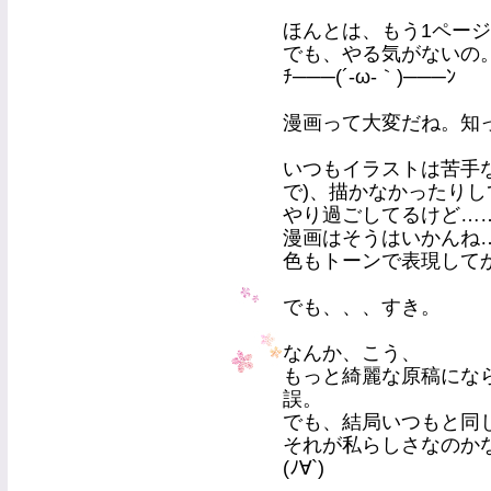
ほんとは、もう1ペー
でも、やる気がないの
ﾁ───(´-ω-｀)───ﾝ
漫画って大変だね。知
いつもイラストは苦手
で)、描かなかったりし
やり過ごしてるけど…
漫画はそうはいかんね
色もトーンで表現して
でも、、、すき。
なんか、こう、
もっと綺麗な原稿にな
誤。
でも、結局いつもと同
それが私らしさなのか
(ﾉ∀`)