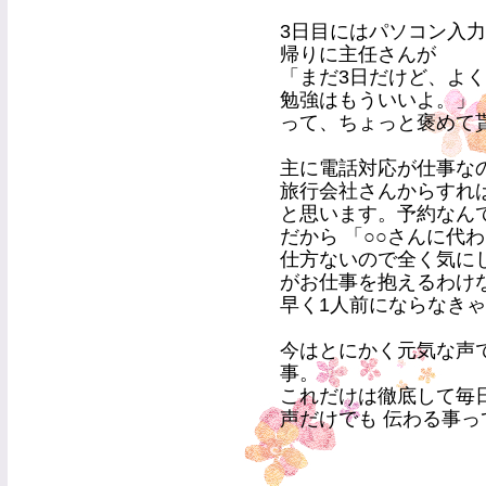
3日目にはパソコン入
帰りに主任さんが
「まだ3日だけど、よ
勉強はもういいよ。」
って、ちょっと褒めて貰い
主に電話対応が仕事な
旅行会社さんからすれ
と思います。予約なん
だから 「○○さんに代
仕方ないので全く気に
がお仕事を抱えるわけ
早く1人前にならなき
今はとにかく元気な声
事。
これだけは徹底して毎日 
声だけでも 伝わる事っ