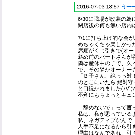
2016-07-03 18:57
うー
6/30に職場が改装の
閉店後の何も無い店内
7/1に打ち上げ的な会
めちゃくちゃ楽しかっ
席順がくじ引きで(オー
斜め前のパートさんが
隣は産休中の子で、久
で、その隣がオーナー
「Ｂ子さん、絶っっ対
のとこにいたら 絶対守
と口説かれました(ﾉ∀`)
不覚にもちょっとキュ
「辞めないで」って言
私は、私が思っているより 
私、ネガティブなんで
人手不足になるから引き止
理由はなんであれ、引