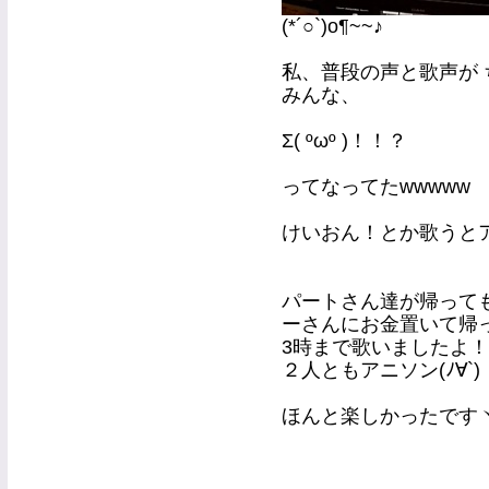
(*´○`)o¶~~♪
私、普段の声と歌声が
みんな、
Σ( ºωº )！！？
ってなってたwwwww
けいおん！とか歌うとアニ
パートさん達が帰って
ーさんにお金置いて帰っ
3時まで歌いましたよ！
２人ともアニソン(ﾉ∀`)
ほんと楽しかったですヾ(*