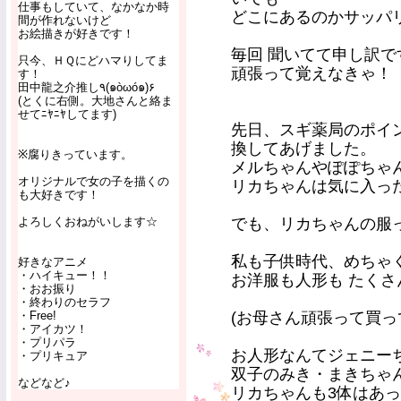
仕事もしていて、なかなか時
どこにあるのかサッパ
間が作れないけど
お絵描きが好きです！
毎回 聞いてて申し訳で
只今、ＨＱにどハマりしてま
頑張って覚えなきゃ！
す！
田中龍之介推し٩(๑òωó๑)۶
(とくに右側。大地さんと絡ま
せてﾆﾔﾆﾔしてます)
先日、スギ薬局のポイ
換してあげました。
※腐りきっています。
メルちゃんやぽぽちゃ
オリジナルで女の子を描くの
リカちゃんは気に入っ
も大好きです！
よろしくおねがいします☆
でも、リカちゃんの服っ
私も子供時代、めちゃ
好きなアニメ
・ハイキュー！！
お洋服も人形も たく
・おお振り
・終わりのセラフ
・Free!
(お母さん頑張って買っ
・アイカツ！
・プリパラ
お人形なんてジェニー
・プリキュア
双子のみき・まきちゃ
などなど♪
リカちゃんも3体はあ