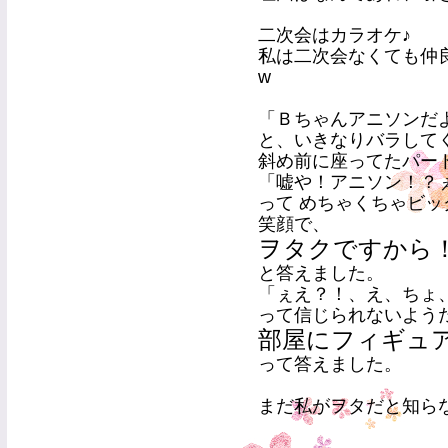
二次会はカラオケ♪
私は二次会なくても仲
w
「Ｂちゃんアニソンだ
と、いきなりバラして
斜め前に座ってたパート
「嘘や！アニソン！？
って めちゃくちゃビ
笑顔で、
ヲタクですから
と答えました。
「ぇえ？！、え、ちょ
って信じられないよう
部屋にフィギュ
って答えました。
まだ私がヲタだと知ら