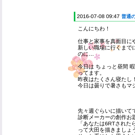
2016-07-08 09:47
普通
こんにちわ！
仕事と家事を真面目に
新しい職場に行くまで
のに…
今日は ちょっと昼間 
ってます。
昨夜はたくさん寝たし
今日は曇りで暑さもマシみた
先々週ぐらいに描いて
診断メーカーの創作お
「あなたは6RTされ
って大田を描きましょ