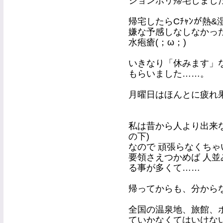
ションボリ帰宅しまし
帰宅したらCﾁｬﾝが熱&
嫌な予感しなしなかっ
水疱瘡(；ω；)
いきなり「休みます」
もらいました……。
月曜日はほんとに疲れ果て
私は昔から人より出来
の下)
なので 頑張らなくち
要領さえつかめば 人
る事が多くて……
帰ってからも、分から
全国の温泉地、旅館、
ていかなくてはいけない