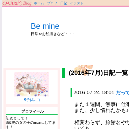
ホーム
プロフ
日記
イラスト
Be mine
日常やお絵描きなど・・・
(2016年7月)日記一覧
2016-07-24 18:01
だっ
B子(みこ)
また１週間、無事に仕事に
また、少し慣れたかも♪
プロフィール
初めまして！
相変わらず、旅館名や
8歳児の女の子のmamaしてま
す！
いても