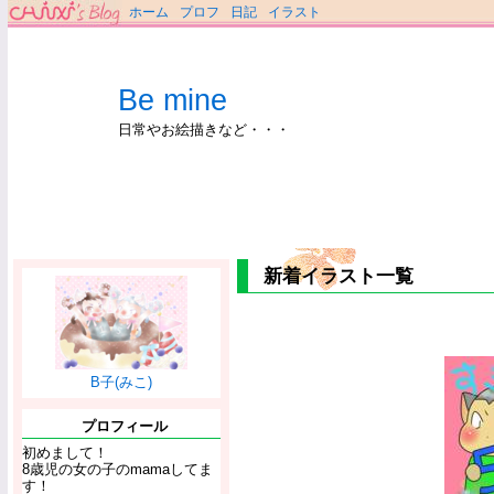
ホーム
プロフ
日記
イラスト
Be mine
日常やお絵描きなど・・・
新着イラスト一覧
B子(みこ)
プロフィール
初めまして！
8歳児の女の子のmamaしてま
す！