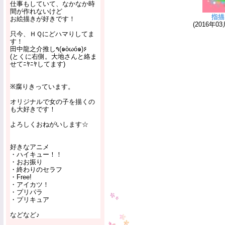
仕事もしていて、なかなか時
間が作れないけど
指描
お絵描きが好きです！
(2016年03
只今、ＨＱにどハマりしてま
す！
田中龍之介推し٩(๑òωó๑)۶
(とくに右側。大地さんと絡ま
せてﾆﾔﾆﾔしてます)
※腐りきっています。
オリジナルで女の子を描くの
も大好きです！
よろしくおねがいします☆
好きなアニメ
・ハイキュー！！
・おお振り
・終わりのセラフ
・Free!
・アイカツ！
・プリパラ
・プリキュア
などなど♪