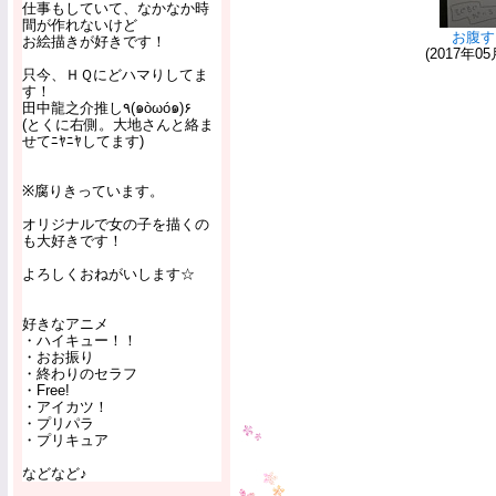
仕事もしていて、なかなか時
間が作れないけど
お腹す
お絵描きが好きです！
(2017年05
只今、ＨＱにどハマりしてま
す！
田中龍之介推し٩(๑òωó๑)۶
(とくに右側。大地さんと絡ま
せてﾆﾔﾆﾔしてます)
※腐りきっています。
オリジナルで女の子を描くの
も大好きです！
よろしくおねがいします☆
好きなアニメ
・ハイキュー！！
・おお振り
・終わりのセラフ
・Free!
・アイカツ！
・プリパラ
・プリキュア
などなど♪