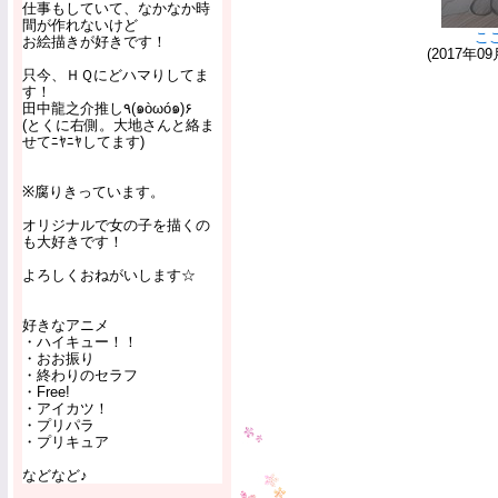
仕事もしていて、なかなか時
間が作れないけど
こ
お絵描きが好きです！
(2017年09
只今、ＨＱにどハマりしてま
す！
田中龍之介推し٩(๑òωó๑)۶
(とくに右側。大地さんと絡ま
せてﾆﾔﾆﾔしてます)
※腐りきっています。
オリジナルで女の子を描くの
も大好きです！
よろしくおねがいします☆
好きなアニメ
・ハイキュー！！
・おお振り
・終わりのセラフ
・Free!
・アイカツ！
・プリパラ
・プリキュア
などなど♪