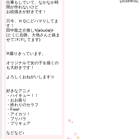
(2016年02
仕事もしていて、なかなか時
間が作れないけど
お絵描きが好きです！
只今、ＨＱにどハマりしてま
す！
田中龍之介推し٩(๑òωó๑)۶
(とくに右側。大地さんと絡ま
せてﾆﾔﾆﾔしてます)
※腐りきっています。
オリジナルで女の子を描くの
も大好きです！
よろしくおねがいします☆
好きなアニメ
・ハイキュー！！
・おお振り
・終わりのセラフ
・Free!
・アイカツ！
・プリパラ
・プリキュア
などなど♪