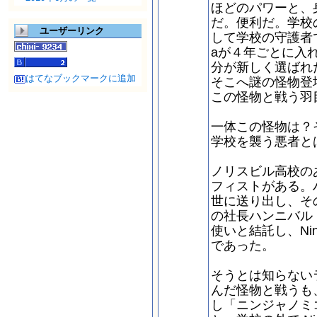
ほどのパワーと、
だ。便利だ。学校の
ユーザーリンク
して学校の守護者で
aが４年ごとに入
分が新しく選ばれ
はてなブックマークに追加
そこへ謎の怪物登場
この怪物と戦う羽
一体この怪物は？そ
学校を襲う悪者と
ノリスビル高校の
フィストがある。
世に送り出し、そ
の社長ハンニバル
使いと結託し、Ni
であった。
そうとは知らない
んだ怪物と戦うも
し「ニンジャノミコ