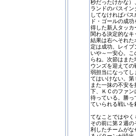
秒だったけかな）
ランドのパスイン
してなければパス
ド・ゴールの成功
得した新人タッカ
関わる決定的なキ
結果は右へそれた
定は成功。レイブ
いや～一安心。こ
らね。次節はまた
ウンズを迎えての
弱担当になってし
てはいけない。第
また一抹の不安を
下、ＫＣのファン
待っている。勝っ
ていられる戦いを
てなことではやく
その前に第２週の
利したチームがな