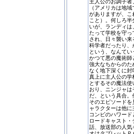
主人公のお調子者
（アメリカは地域
がありますが、こ
こと）。何しろ半
いが、ランディは
たって学校を守っ
され、日々襲い来
科学者だったり、
という、なんてい
かつて悪の魔術師
強大なちからのた
なく地下深くに封
真上に主人公の学
とするその魔法使
おり、ニンジャは
だ、という具合。
そのエピソードを
ャラクターは他に
コンビのハワード
ロードキャスト・
話、放送部の人気
オはタブレットＰ