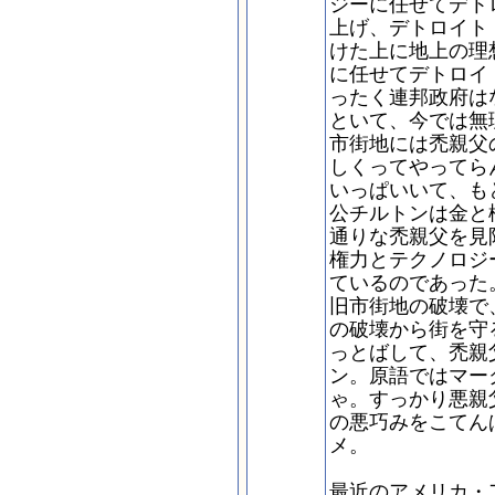
ジーに任せてデト
上げ、デトロイト
けた上に地上の理
に任せてデトロイ
ったく連邦政府は
といて、今では無
市街地には禿親父
しくってやってら
いっぱいいて、も
公チルトンは金と
通りな禿親父を見
権力とテクノロジ
ているのであった
旧市街地の破壊で
の破壊から街を守
っとばして、禿親
ン。原語ではマー
ゃ。すっかり悪親
の悪巧みをこてん
メ。
最近のアメリカ・