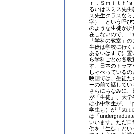
ｒ．Ｓｍｉｔｈ’
るいはスミス先生
ス先生クラスなら、
字）」という呼び
のような生徒が所
在しないので、「
「学科の教室」の
生徒は学校に行く
あるいはすでに置
ら学科ごとの各教
す。日本のドラマ
しゃべっているの
映画では、生徒た
ーの前で話してい
さらにちなみに、
が「生徒」、大学
は小中学生が、「p
学生も）が「stu
は「undergra
いいます。ただ日
供を「生徒」とい