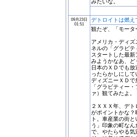
みたいな。
デトロイトは燃え
09月23日
01:51
観たぞ、「モータ
アメリカ・ディズ
ネルの「グラビテ
スタートした最新
みようかなあ、ど
日本のＸＤでも放
ったらかしにして
ディズニーＸＤで
「グラビティー・
ァ）観てみたよ。
２ＸＸＸ年、デト
がポイントかな？
ト。車産業の街と
う」印象の町なん
で、やたらやる気