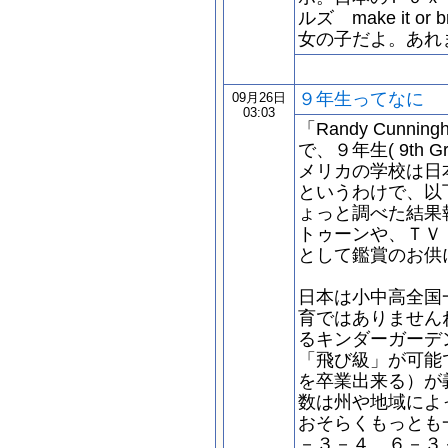
ルズ make it o
女の子だよ。あれ
９年生ってなに
09月26日
03:03
「Randy Cunning
で、９年生( 9th
メリカの学校は日
というわけで、以
ょっと調べた結果
トゥーンや、ＴＶ
として鑑賞のお供
日本は小中高全国
育ではありません
るキンダーガーデ
「飛び級」が可能
を卒業出来る）が
数は州や地域によ
おそらくもっとも
－３－４、６－３