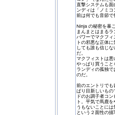
直撃システムも面
ンディは「ノミコ
前は何でも音節で
Ninja の秘密
まんまとはまるラン
パワーでマクフィ
トの邪悪な正体に
しても誰も信じな
だ。
マクフィストは悪
やっぱり買うこと
ランディの孤独で
のだ。
前のエントリでも
ぱり目新しいもの
ドのお調子者コン
ト。平気で馬鹿を
うもないことには
という２面性の描