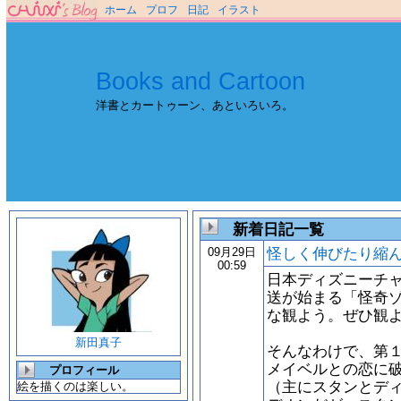
ホーム
プロフ
日記
イラスト
Books and Cartoon
洋書とカートゥーン、あといろいろ。
新着日記一覧
怪しく伸びたり縮
09月29日
00:59
日本ディズニーチ
送が始まる「怪奇
な観よう。ぜひ観
新田真子
そんなわけで、第
メイベルとの恋に
プロフィール
（主にスタンとデ
絵を描くのは楽しい。