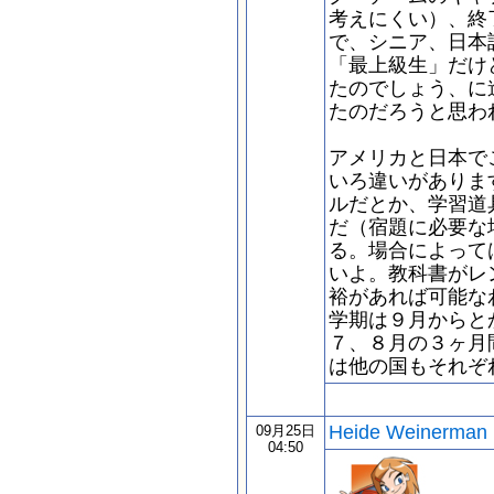
考えにくい）、終
で、シニア、日本
「最上級生」だけ
たのでしょう、に
たのだろうと思わ
アメリカと日本で
いろ違いがありま
ルだとか、学習道
だ（宿題に必要な
る。場合によって
いよ。教科書がレ
裕があれば可能な
学期は９月からと
７、８月の３ヶ月
は他の国もそれぞ
Heide Weinerman
09月25日
04:50