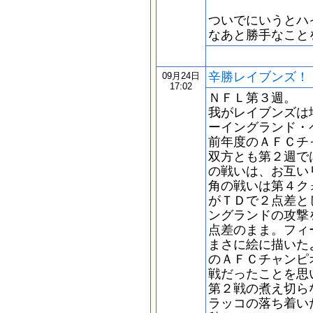
ついでにいうとハ
なあと勝手なこと
辛勝レイブンズ！
09月24日
17:02
ＮＦＬ第３週。
我がレイブンズは
ーイングランド・
前年度のＡＦＣチ
双方とも第２週で
の戦いは、お互い
角の戦いは第４ク
がＴＤで２点差と
ングランドの攻撃
点差のまま。フィ
まさに絵に描いた
のＡＦＣチャンピ
戦だったことを思
第２戦の煮え切ら
ラッコの落ち着い