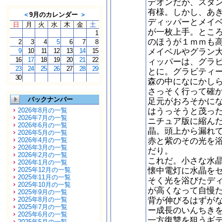
デオンだが、スタ
有様。しかし、あ
＜
9月のカレンダー
＞
ディッパーとメイ
日
月
火
水
木
金
土
が一枚上手。とこ
1
のほうが１ｍｍも
2
3
4
5
6
7
8
メイベルやグラン
9
10
11
12
13
14
15
16
17
18
19
20
21
22
ィッパーは、グラ
23
24
25
26
27
28
29
とに。グラビティ
30
森の中になにかし
さっそく行って確
バックナンバー
足元がおろそかに
はうっそうと茂っ
2026年8月の一覧
2026年7月の一覧
ニチュア版に縮ん
2026年6月の一覧
晶。頭上から漏れ
2026年5月の一覧
赤と紫のその光を
2026年4月の一覧
2026年3月の一覧
だり。
2026年2月の一覧
これだ。小さな水
2026年1月の一覧
懐中電灯に水晶を
2025年12月の一覧
2025年11月の一覧
そく光を浴びたデ
2025年10月の一覧
が高くなって自慢
2025年9月の一覧
背が伸びるはずが
2025年8月の一覧
2025年7月の一覧
ー成長のいんちき
2025年6月の一覧
一方復讐を狙うギ
2025年5月の一覧