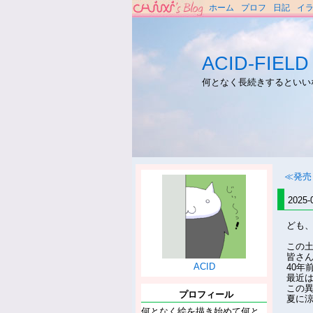
ホーム
プロフ
日記
イ
ACID-FIELD
何となく長続きするといい
≪発売
2025-
ども
この
皆さ
ACID
40年
最近
この
プロフィール
夏に
何となく絵を描き始めて何と