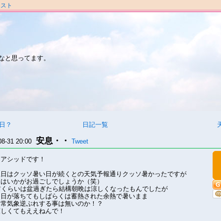
ラスト
なと思ってます。
日？
日記一覧
安息・・
08-31 20:00
Tweet
、アシッドです！
土日はクッソ暑い日が続くとの天気予報通りクッソ暑かったですが
んはいかがお過ごしでしょうか（笑）
前くらいは盆過ぎたら結構朝晩は涼しくなったもんでしたが
は日が落ちてもしばらくは蓄熱された余熱で暑いまま
異常気象逆ぶれする事は無いのか！？
涼しくてもええねんで！