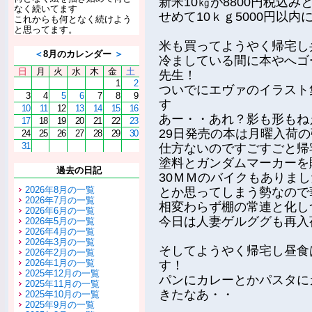
新米10㎏が8800円税込
なく続いてます
せめて10ｋｇ5000円以
これからも何となく続けよう
と思ってます。
米も買ってようやく帰宅し
＜
8月のカレンダー
＞
冷ましている間に本やへゴ
日
月
火
水
木
金
土
先生！
1
2
ついでにエヴァのイラスト
3
4
5
6
7
8
9
す
10
11
12
13
14
15
16
あー・・あれ？影も形もね
17
18
19
20
21
22
23
29日発売の本は月曜入荷
24
25
26
27
28
29
30
31
仕方ないのですごすごと帰
塗料とガンダムマーカーを
過去の日記
30ＭＭのバイクもありま
2026年8月の一覧
とか思ってしまう勢なので
2026年7月の一覧
相変わらず棚の常連と化し
2026年6月の一覧
今日は人妻ゲルググも再入
2026年5月の一覧
2026年4月の一覧
2026年3月の一覧
そしてようやく帰宅し昼食
2026年2月の一覧
2026年1月の一覧
す！
2025年12月の一覧
パンにカレーとかパスタに
2025年11月の一覧
きたなあ・・
2025年10月の一覧
2025年9月の一覧