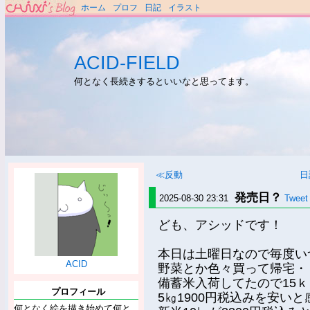
ホーム
プロフ
日記
イラスト
ACID-FIELD
何となく長続きするといいなと思ってます。
≪反動
日
発売日？
2025-08-30 23:31
Tweet
ども、アシッドです！
本日は土曜日なので毎度い
ACID
野菜とか色々買って帰宅・
備蓄米入荷してたので15
プロフィール
5㎏1900円税込みを安い
何となく絵を描き始めて何と