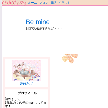
ホーム
プロフ
日記
イラスト
Be mine
日常やお絵描きなど・・・
B子(みこ)
プロフィール
初めまして！
8歳児の女の子のmamaしてま
す！