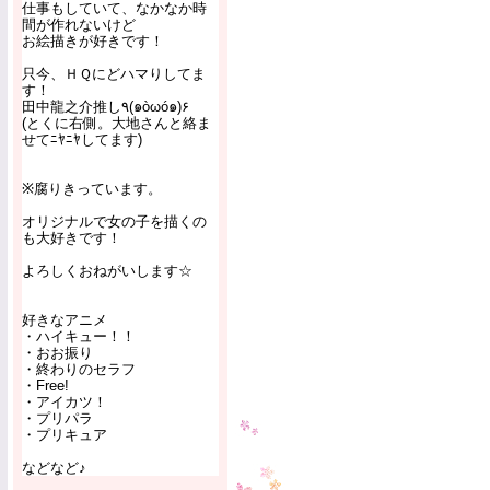
仕事もしていて、なかなか時
間が作れないけど
お絵描きが好きです！
只今、ＨＱにどハマりしてま
す！
田中龍之介推し٩(๑òωó๑)۶
(とくに右側。大地さんと絡ま
せてﾆﾔﾆﾔしてます)
※腐りきっています。
オリジナルで女の子を描くの
も大好きです！
よろしくおねがいします☆
好きなアニメ
・ハイキュー！！
・おお振り
・終わりのセラフ
・Free!
・アイカツ！
・プリパラ
・プリキュア
などなど♪