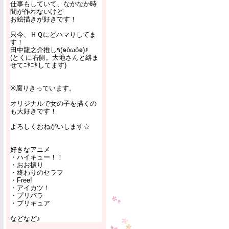
仕事もしていて、なかなか時
間が作れないけど
お絵描きが好きです！
只今、ＨＱにどハマりしてま
す！
田中龍之介推し٩(๑òωó๑)۶
(とくに右側。大地さんと絡ま
せてﾆﾔﾆﾔしてます)
※腐りきっています。
オリジナルで女の子を描くの
も大好きです！
よろしくおねがいします☆
好きなアニメ
・ハイキュー！！
・おお振り
・終わりのセラフ
・Free!
・アイカツ！
・プリパラ
・プリキュア
などなど♪