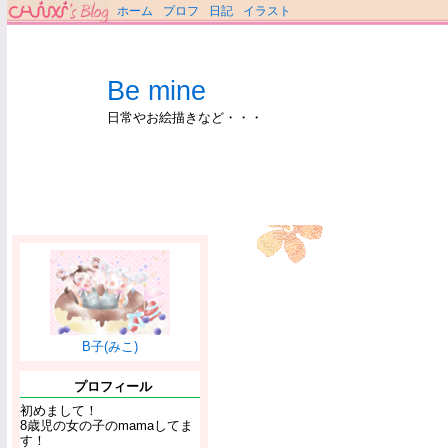
ホーム
プロフ
日記
イラスト
Be mine
日常やお絵描きなど・・・
B子(みこ)
プロフィール
初めまして！
8歳児の女の子のmamaしてま
す！