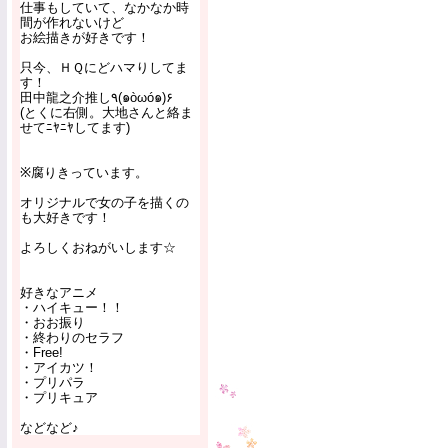
仕事もしていて、なかなか時
間が作れないけど
お絵描きが好きです！
只今、ＨＱにどハマりしてま
す！
田中龍之介推し٩(๑òωó๑)۶
(とくに右側。大地さんと絡ま
せてﾆﾔﾆﾔしてます)
※腐りきっています。
オリジナルで女の子を描くの
も大好きです！
よろしくおねがいします☆
好きなアニメ
・ハイキュー！！
・おお振り
・終わりのセラフ
・Free!
・アイカツ！
・プリパラ
・プリキュア
などなど♪