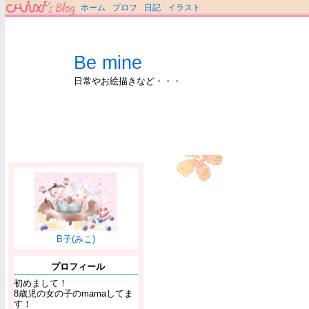
ホーム
プロフ
日記
イラスト
Be mine
日常やお絵描きなど・・・
B子(みこ)
プロフィール
初めまして！
8歳児の女の子のmamaしてま
す！