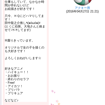
仕事もしていて、なかなか時
間が作れないけど
アクキー用
お絵描きが好きです！
(2016年04月27日 21:21)
只今、ＨＱにどハマりしてま
す！
田中龍之介推し٩(๑òωó๑)۶
(とくに右側。大地さんと絡ま
せてﾆﾔﾆﾔしてます)
※腐りきっています。
オリジナルで女の子を描くの
も大好きです！
よろしくおねがいします☆
好きなアニメ
・ハイキュー！！
・おお振り
・終わりのセラフ
・Free!
・アイカツ！
・プリパラ
・プリキュア
などなど♪