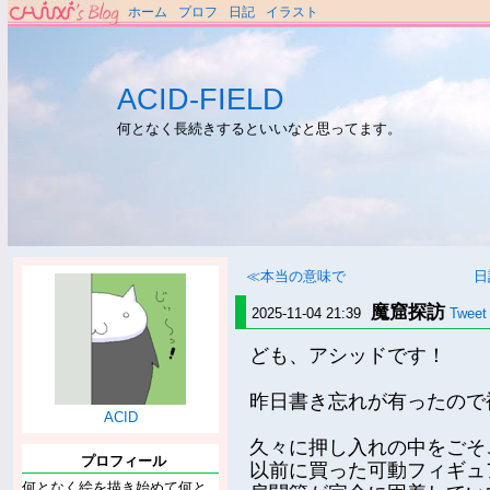
ホーム
プロフ
日記
イラスト
ACID-FIELD
何となく長続きするといいなと思ってます。
≪本当の意味で
日
魔窟探訪
2025-11-04 21:39
Tweet
ども、アシッドです！
昨日書き忘れが有ったので
ACID
久々に押し入れの中をごそ
プロフィール
以前に買った可動フィギュ
何となく絵を描き始めて何と