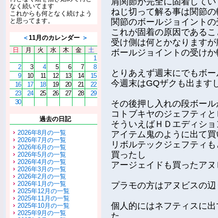
肩関節が完全に固着してい
なく続いてます
ねじ切って解る事は関節の
これからも何となく続けよう
と思ってます。
関節のボールジョイントの
これが固着の原因であるこ
＜
11月のカレンダー
＞
受け側は何とかなりますが
日
月
火
水
木
金
土
ボールジョイントの受けか
1
2
3
4
5
6
7
8
とりあえず週末にでもボー
9
10
11
12
13
14
15
今週末はGQザクも出ます
16
17
18
19
20
21
22
23
24
25
26
27
28
29
30
その後押し入れの段ボール
コトブキヤのジェフティと
過去の日記
そういえばＨＤエディショ
2026年8月の一覧
アイテム鬼のように出て買
2026年7月の一覧
リボルテックジェフティも
2026年6月の一覧
買ったし
2026年5月の一覧
2026年4月の一覧
アージェイドも買ったアヌ
2026年3月の一覧
2026年2月の一覧
2026年1月の一覧
プラモの方はアヌビスの辺
2025年12月の一覧
2025年11月の一覧
個人的にはネフティスに出
2025年10月の一覧
2025年9月の一覧
た