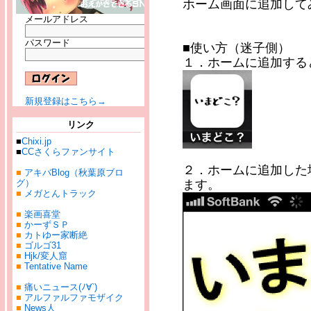
ホーム画面に追加して
メールアドレス
パスワード
■使い方（迷子側）
１．ホームに追加する
新規登録はこちら→
リンク
■
Chixi.jp
■
CCさくらファンサイト
２．ホームに追加した
■
アキバBlog（秋葉原ブロ
ます。
グ）
■
メガとんトラック
■
楽画喜堂
■
かーずＳＰ
■
カトゆー家断絶
■
ゴルゴ31
■
Hjk/変人窟
■
Tentative Name
■
痛いニュース(ﾉ∀`)
■
アルファルファモザイク
■
News人