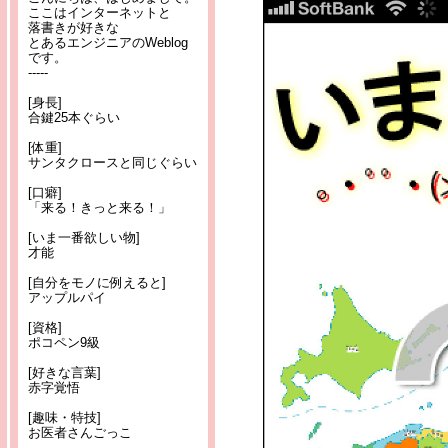
ここはインターネットと
落書きが好きな
とあるエンジニアのWeblog
です。
-----
[身長]
合鍵25本ぐらい
[体重]
サンタクロースと同じぐらい
[口癖]
「来る！きっと来る！」
[いま一番欲しい物]
才能
[自分をモノに例えると]
アップルパイ
[資格]
ポコペン9級
[好きな言葉]
赤字覚悟
[趣味・特技]
お医者さんごっこ