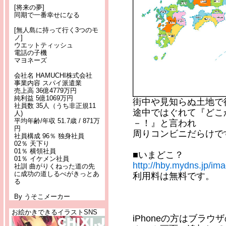
[将来の夢]
同期で一番幸せになる
[無人島に持って行く3つのモ
ノ]
ウエットティッシュ
電話の子機
マヨネーズ
会社名 HAMUCHI株式会社
事業内容 スパイ派遣業
売上高 36億4779万円
純利益 5億1069万円
街中や見知らぬ土地で
社員数 35人（うち非正規11
途中ではぐれて『どこ
人)
平均年齢/年収 51.7歳 / 871万
－！』と言われ
円
周りコンビニだらけで
社員構成 96％ 独身社員
02％ 天下り
01％ 横領社員
■いまどこ？
01％ イケメン社員
http://hby.mydns.jp/im
社訓 曲がりくねった道の先
に成功の道しるべがきっとあ
利用料は無料です。
る
By うそこメーカー
お絵かきできるイラストSNS
iPhoneの方はブラウ