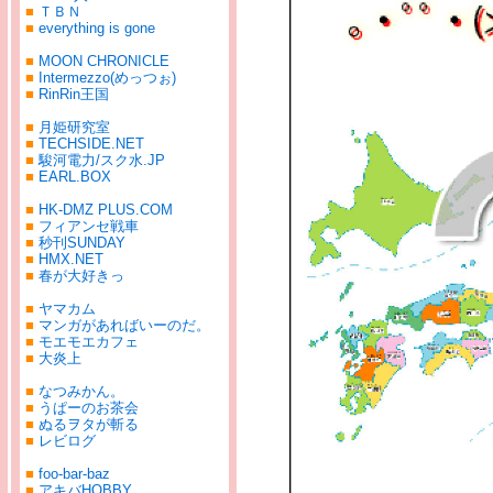
■
ＴＢＮ
■
everything is gone
■
MOON CHRONICLE
■
Intermezzo(めっつぉ)
■
RinRin王国
■
月姫研究室
■
TECHSIDE.NET
■
駿河電力/スク水.JP
■
EARL.BOX
■
HK-DMZ PLUS.COM
■
フィアンセ戦車
■
秒刊SUNDAY
■
HMX.NET
■
春が大好きっ
■
ヤマカム
■
マンガがあればいーのだ。
■
モエモエカフェ
■
大炎上
■
なつみかん。
■
うぱーのお茶会
■
ぬるヲタが斬る
■
レビログ
■
foo-bar-baz
■
アキバHOBBY