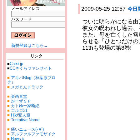
2009-05-25 12:57
今日
メールアドレス
パスワード
ついに明らかになる由
彼女の呪われし過去、そ
また、母を亡くした雪
らせる「ひとつだけの
新規登録はこちら→
11thも登場の第8巻!
リンク
■
Chixi.jp
■
CCさくらファンサイト
■
アキバBlog（秋葉原ブロ
グ）
■
メガとんトラック
■
楽画喜堂
■
かーずＳＰ
■
カトゆー家断絶
■
ゴルゴ31
■
Hjk/変人窟
■
Tentative Name
■
痛いニュース(ﾉ∀`)
■
アルファルファモザイク
■
News人