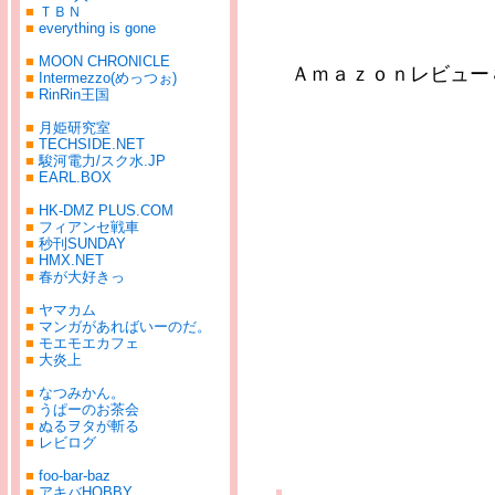
■
ＴＢＮ
■
everything is gone
■
MOON CHRONICLE
Ａｍａｚｏｎレビュー
■
Intermezzo(めっつぉ)
■
RinRin王国
■
月姫研究室
■
TECHSIDE.NET
■
駿河電力/スク水.JP
■
EARL.BOX
■
HK-DMZ PLUS.COM
■
フィアンセ戦車
■
秒刊SUNDAY
■
HMX.NET
■
春が大好きっ
■
ヤマカム
■
マンガがあればいーのだ。
■
モエモエカフェ
■
大炎上
■
なつみかん。
■
うぱーのお茶会
■
ぬるヲタが斬る
■
レビログ
■
foo-bar-baz
■
アキバHOBBY