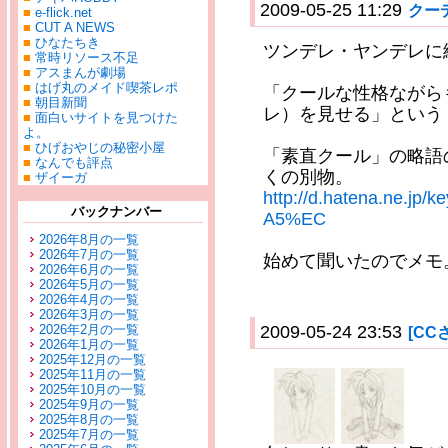
2009-05-25 11:29
クー
■
e-flick.net
■
CUT A NEWS
■
ひなたちき
ツンデレ・ヤンデレに
■
常時リソース不足
■
アスまんが劇場
■
はげ丸のメイド喫茶レポ
「クールな性格ながら
■
朝目新聞
レ）を見せる」という
■
面白いサイトを見つけた
よ。
■
ひげおやじの秘密小屋
「素直クール」の略語
■
なんでも評点
くの別物。
■
ザイーガ
http://d.hatena.ne
バックナンバー
A5%EC
2026年8月の一覧
2026年7月の一覧
始めて聞いたのでメモ
2026年6月の一覧
2026年5月の一覧
2026年4月の一覧
2026年3月の一覧
2026年2月の一覧
2009-05-24 23:53
[CC
2026年1月の一覧
2025年12月の一覧
2025年11月の一覧
2025年10月の一覧
2025年9月の一覧
2025年8月の一覧
2025年7月の一覧