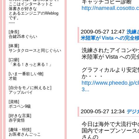
キャッチコピー診断
ここはインターネットと
http://nameall.cosotto.
落書きが好きな
とあるエンジニアのWeblog
です。
-----
2009-05-27 12:47
洗練
[身長]
合鍵25本ぐらい
米陸軍が Vista への完
[体重]
洗練されたアイコンや
サンタクロースと同じぐらい
米陸軍が Vista への
[口癖]
「来る！きっと来る！」
グラフィカルより安定
[いま一番欲しい物]
か・・・
才能
http://www.pheedo.jp/
[自分をモノに例えると]
3...
アップルパイ
[資格]
ポコペン9級
2009-05-27 12:34
デジ
[好きな言葉]
赤字覚悟
今日は海外で大流行中の
[趣味・特技]
国内でオープンソース
お医者さんごっこ
さんの