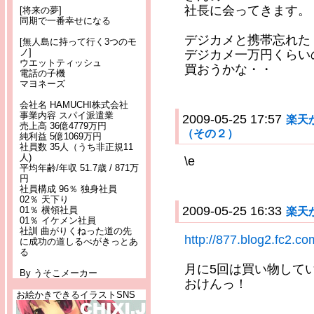
社長に会ってきます。
[将来の夢]
同期で一番幸せになる
デジカメと携帯忘れた
[無人島に持って行く3つのモ
ノ]
デジカメ一万円くらい
ウエットティッシュ
買おうかな・・
電話の子機
マヨネーズ
会社名 HAMUCHI株式会社
事業内容 スパイ派遣業
2009-05-25 17:57
楽天
売上高 36億4779万円
（その２）
純利益 5億1069万円
社員数 35人（うち非正規11
人)
\e
平均年齢/年収 51.7歳 / 871万
円
社員構成 96％ 独身社員
02％ 天下り
2009-05-25 16:33
01％ 横領社員
楽天
01％ イケメン社員
社訓 曲がりくねった道の先
http://877.blog2.fc2.c
に成功の道しるべがきっとあ
る
月に5回は買い物して
By うそこメーカー
おけんっ！
お絵かきできるイラストSNS