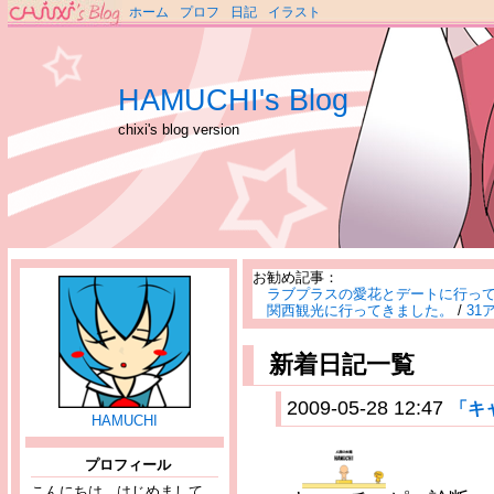
ホーム
プロフ
日記
イラスト
HAMUCHI's Blog
chixi's blog version
お勧め記事：
ラブプラスの愛花とデートに行っ
関西観光に行ってきました。
/
31
新着日記一覧
2009-05-28 12:47
「キ
HAMUCHI
プロフィール
こんにちは、はじめまして。