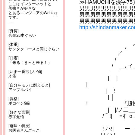
≫HAMUCHIを漢字7
ここはインターネットと
男男男男男男男男男男
落書きが好きな
とあるエンジニアのWeblog
男男男男男男男男男男
です。
男男男男男男男男男男
-----
http://shindanmaker.c
[身長]
合鍵25本ぐらい
_ -─
[体重]
, '
サンタクロースと同じぐらい
／
[口癖]
/
「来る！きっと来る！」
/ __, ィ_,-ｧ__,
' 「 ´
[いま一番欲しい物]
才能
|
|
[自分をモノに例えると]
アップルパイ
| 
|
[資格]
! 『超性
ポコペン9級
| |/ノ二__‐──
[好きな言葉]
/⌒!| =彳ｏ｡ﾄ￣
赤字覚悟
[趣味・特技]
! ハ!| ー─ ' 
お医者さんごっこ