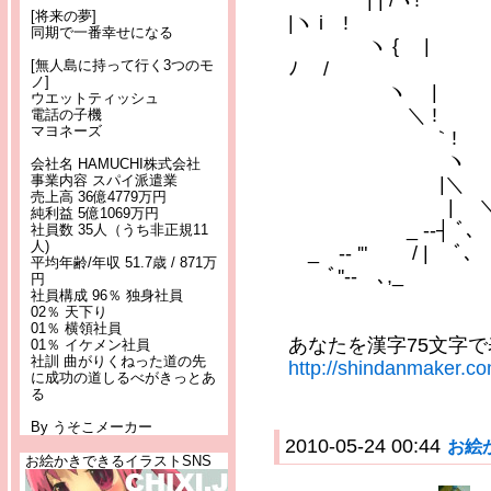
| |
[将来の夢]
|ヽ i !
同期で一番幸せになる
ヽ {
[無人島に持って行く3つのモ
ﾉ /
ノ]
ヽ | _
ウエットティッシュ
＼ ! '
電話の子機
マヨネーズ
｀
ヽ ﾞ ￣
会社名 HAMUCHI株式会社
事業内容 スパイ派遣業
|＼ ー ─
売上高 36億4779万円
| 
純利益 5億1069万円
_ -‐┤ ﾞ､ 
社員数 35人（うち非正規11
人)
_ -‐ '" / |
平均年齢/年収 51.7歳 / 871万
ﾞ''‐- ､,_
円
社員構成 96％ 独身社員
02％ 天下り
01％ 横領社員
あなたを漢字75文字
01％ イケメン社員
社訓 曲がりくねった道の先
http://shindanmaker.c
に成功の道しるべがきっとあ
る
By うそこメーカー
2010-05-24 00:44
お絵
お絵かきできるイラストSNS