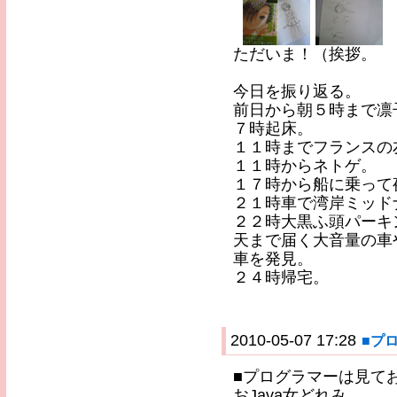
ただいま！（挨拶。
今日を振り返る。
前日から朝５時まで凛
７時起床。
１１時までフランスの
１１時からネトゲ。
１７時から船に乗って
２１時車で湾岸ミッド
２２時大黒ふ頭パーキ
天まで届く大音量の車
車を発見。
２４時帰宅。
2010-05-07 17:28
■プ
■プログラマーは見て
おJava女どれみ