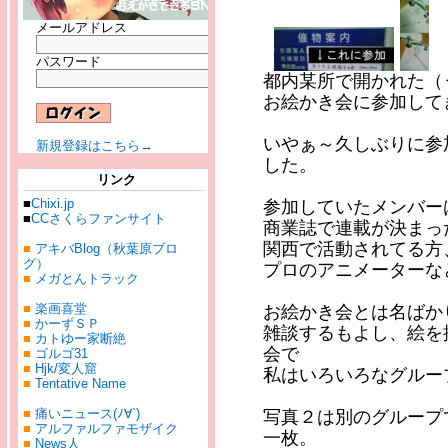
メールアドレス
パスワード
都内某所で開かれた（
お絵かき会に参加して
いやぁ～久しぶりに参
新規登録はこちら→
した。
リンク
■
Chixi.jp
参加していたメンバー
■
CCさくらファンサイト
商業誌で連載が決まっ
関西で活動されてる方
■
アキバBlog（秋葉原ブロ
グ）
プロのアニメーターな
■
メガとんトラック
■
楽画喜堂
お絵かき会とは名ばか
■
かーずＳＰ
雑談するもよし、絵を
■
カトゆー家断絶
会で
■
ゴルゴ31
■
Hjk/変人窟
私はいろいろなグルー
■
Tentative Name
■
痛いニュース(ﾉ∀`)
写真２は別のグループ
■
アルファルファモザイク
一枚。
■
News人