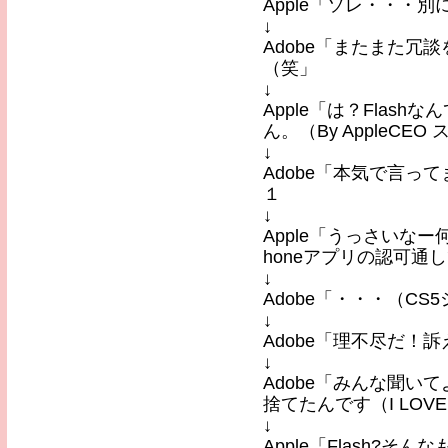
Apple「ソレ・・・
↓
Adobe「またまた冗談
（笑」
↓
Apple「は？Flas
ん。（By AppleC
↓
Adobe「本気で言っ
１
↓
Apple「うっさいな
honeアプリの認可通
↓
Adobe「・・・（C
↓
Adobe「理不尽だ！
↓
Adobe「みんな聞い
捨てたんです（I LOV
↓
Apple「Flash?そ