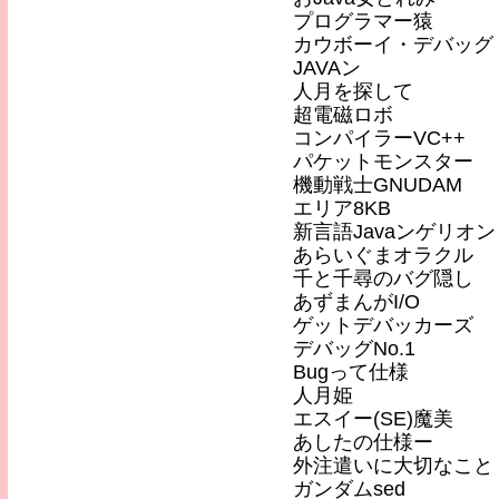
プログラマー猿
カウボーイ・デバッグ
JAVAン
人月を探して
超電磁ロボ
コンパイラーVC++
パケットモンスター
機動戦士GNUDAM
エリア8KB
新言語Javaンゲリオン
あらいぐまオラクル
千と千尋のバグ隠し
あずまんがI/O
ゲットデバッカーズ
デバッグNo.1
Bugって仕様
人月姫
エスイー(SE)魔美
あしたの仕様ー
外注遣いに大切なこと
ガンダムsed