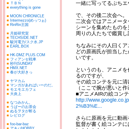
一緒に写ってるぷちエ
■
ＴＢＮ
■
everything is gone
で、その後二次会へ。
■
MOON CHRONICLE
■
Intermezzo(めっつぉ)
二次会ではアニメータ
■
RinRin王国
シーンを集めたものを
周りの人たちで鑑賞し
■
月姫研究室
■
TECHSIDE.NET
■
駿河電力/スク水.JP
ちなみにその人曰くア
■
EARL.BOX
どの原画氏が担当した
■
HK-DMZ PLUS.COM
いです。
■
フィアンセ戦車
■
秒刊SUNDAY
■
HMX.NET
というのも、アニメを
■
春が大好きっ
るのですが、
■
ヤマカム
その絵コンテを元に清
■
マンガがあればいーのだ。
（ここで腕が悪いと作
■
モエモエカフェ
■アニメAIRの絵コンテ
■
大炎上
http://www.google.c
■
なつみかん。
2%B3%E...
■
うぱーのお茶会
■
ぬるヲタが斬る
■
レビログ
さらに原画を元に動画
監督が書く絵コンテに
■
foo-bar-baz
■
アキバHOBBY