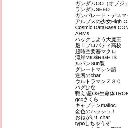
ガンダムOO（オブジ
ランダムSEED
ガンパレード・デスマ
アルプスの少女High-C
Cosmic DataBase 
ARMs
ハックしよう大魔王
魁！プロパティ高校
超時空要塞マクロ
湾岸MID$RIGHT$
ルパンSun製
グレートマシン語
逆襲のchar
ウルトラマンＺ８０
バグひな
戦え!超OS生命体TR
gccさくら
キャプテンmalloc
金色のハッシュ！
おねがいt_char
typoしちゃうぞ