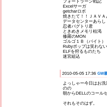
フォートラーン戦記
Excelサーガ
getcharロボ
焼きたて！！ＪＡＶＡ
データセンターあらし
忍者バグトリ君
ときめきメモリ枯渇
修羅のMON
ゴルゴ１Ｂ（バイト）
Rubyポップは笑わな
ELFを狩るものたち
迷宮組込
2010-05-05 17:36
GW
よっしゃー今日はお洗
のの
朝からDELLのコー
それもそのはず。