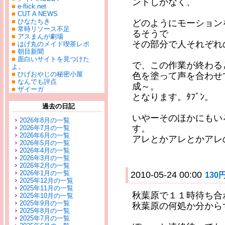
ントしかなく、
■
e-flick.net
■
CUT A NEWS
■
ひなたちき
どのようにモーション
■
常時リソース不足
るそうで
■
アスまんが劇場
その部分で人それぞれ
■
はげ丸のメイド喫茶レポ
■
朝目新聞
■
面白いサイトを見つけた
で、この作業が終わる
よ。
■
ひげおやじの秘密小屋
色を塗って声を合わせ
■
なんでも評点
成～。
■
ザイーガ
となります。ﾀﾌﾞﾝ。
過去の日記
いやーそのほかにもい
2026年8月の一覧
す。
2026年7月の一覧
2026年6月の一覧
アレとかアレとかアレ
2026年5月の一覧
2026年4月の一覧
2026年3月の一覧
2026年2月の一覧
2026年1月の一覧
2010-05-24 00:00
130
2025年12月の一覧
2025年11月の一覧
秋葉原で１１時待ち合
2025年10月の一覧
2025年9月の一覧
秋葉原の何処か分から
2025年8月の一覧
2025年7月の一覧