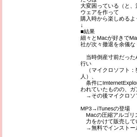
大変困っている（と、
ウェアを作って
購入時から楽しめるよ
↓
■結果
細々とMacが好きでM
社が次々撤退を余儀な
当時倒産寸前だったA
行い
（マイクロソフト：独
人）、
条件にImternetExplo
われていたものの、ガ
→その後マイクロソフ
MP3→iTunesの登場
Macの圧縮アルゴリズ
力をかけて販売してい
→無料でインストールさ