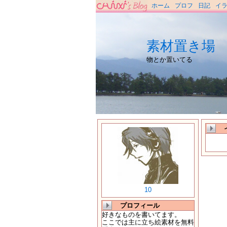
ホーム
プロフ
日記
イ
素材置き場
物とか置いてる
10
プロフィール
好きなものを書いてます。
ここでは主に立ち絵素材を無料