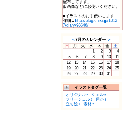
配布してます。
仮画像などにお使いください。
■イラストのお手伝いします
詳細→
http://blog.chixi.jp/1013
7/diary/98648/
＜
7月のカレンダー
＞
日
月
火
水
木
金
土
1
2
3
4
5
6
7
8
9
10
11
12
13
14
15
16
17
18
19
20
21
22
23
24
25
26
27
28
29
30
31
イラストタグ一覧
オリジナル
シェル
6
6
フリーシェル
伺か
2
8
立ち絵
素材
1
7