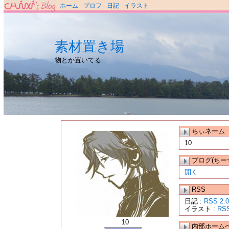
ホーム
プロフ
日記
イラスト
素材置き場
物とか置いてる
ちぃネーム
10
ブログ(ちー
開く
RSS
日記 :
RSS 2.0
イラスト :
RSS
10
内部ホーム