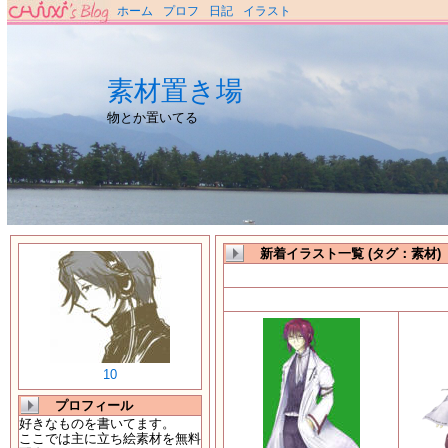
ホーム
プロフ
日記
イラスト
素材置き場
物とか置いてる
新着イラスト一覧 (タグ：素材)
10
プロフィール
好きなものを書いてます。
ここでは主に立ち絵素材を無料