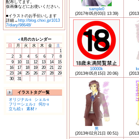
配布してます。
仮画像などにお使いください。
sample0
(2017年05月03日 13:39)
(201
■イラストのお手伝いします
詳細→
http://blog.chixi.jp/1013
7/diary/98648/
＜
8月のカレンダー
日
月
火
水
木
金
土
1
2
3
4
5
6
7
8
9
10
11
12
13
14
15
16
17
18
19
20
21
22
10000k
k
23
24
25
26
27
28
29
(2013年05月15日 20:06)
(201
30
31
イラストタグ一覧
オリジナル
シェル
6
6
フリーシェル
伺か
2
8
立ち絵
素材
1
7
男
(2013年02月21日 00:51)
(201