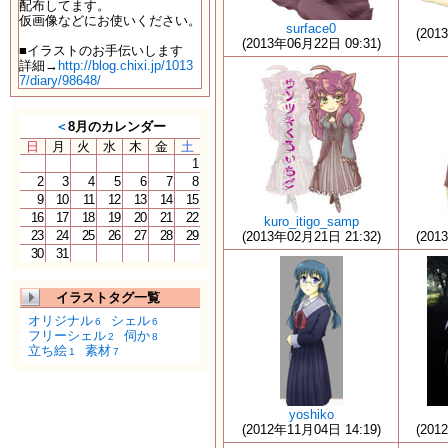
配布してます。
仮画像などにお使いください。
surface0
(201
(2013年06月22日 09:31)
■イラストのお手伝いします
詳細→
http://blog.chixi.jp/1013
7/diary/98648/
＜
8月のカレンダー
日
月
火
水
木
金
土
1
2
3
4
5
6
7
8
9
10
11
12
13
14
15
16
17
18
19
20
21
22
kuro_itigo_samp
23
24
25
26
27
28
29
(2013年02月21日 21:32)
(201
30
31
イラストタグ一覧
オリジナル
シェル
6
6
フリーシェル
伺か
2
8
立ち絵
素材
1
7
yoshiko
(2012年11月04日 14:19)
(201