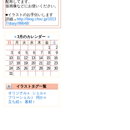
配布してます。
仮画像などにお使いください。
■イラストのお手伝いします
詳細→
http://blog.chixi.jp/1013
7/diary/98648/
＜
3月のカレンダー
＞
日
月
火
水
木
金
土
1
2
3
4
5
6
7
8
9
10
11
12
13
14
15
16
17
18
19
20
21
22
23
24
25
26
27
28
29
30
31
イラストタグ一覧
オリジナル
シェル
6
6
フリーシェル
伺か
2
8
立ち絵
素材
1
7