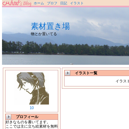
ホーム
プロフ
日記
イラスト
素材置き場
物とか置いてる
イラスト一覧
イラス
10
プロフィール
好きなものを書いてます。
ここでは主に立ち絵素材を無料