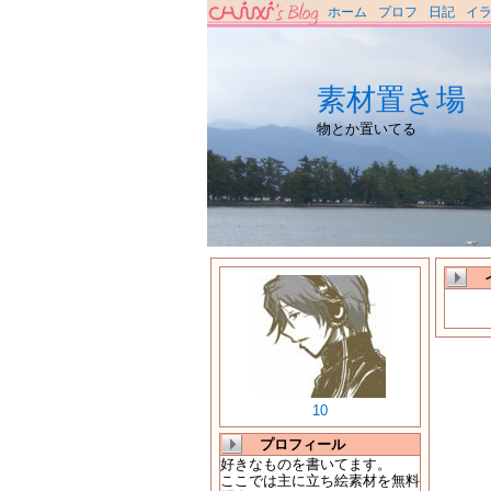
ホーム
プロフ
日記
イ
素材置き場
物とか置いてる
10
プロフィール
好きなものを書いてます。
ここでは主に立ち絵素材を無料