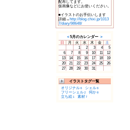
配布してます。
仮画像などにお使いください。
■イラストのお手伝いします
詳細→
http://blog.chixi.jp/1013
7/diary/98648/
＜
5月のカレンダー
＞
日
月
火
水
木
金
土
1
2
3
4
5
6
7
8
9
10
11
12
13
14
15
16
17
18
19
20
21
22
23
24
25
26
27
28
29
30
31
イラストタグ一覧
オリジナル
シェル
6
6
フリーシェル
伺か
2
8
立ち絵
素材
1
7