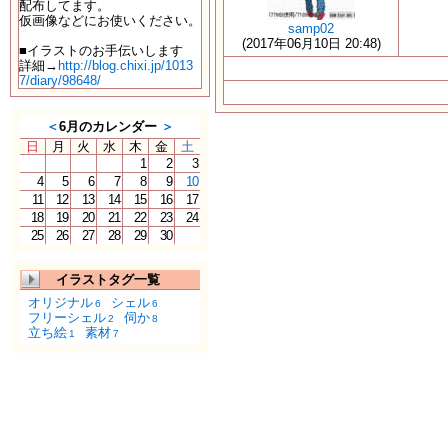
配布してます。
仮画像などにお使いください。
samp02
(2017年06月10日 20:48)
■イラストのお手伝いします
詳細→
http://blog.chixi.jp/1013
7/diary/98648/
＜
6月のカレンダー
＞
日
月
火
水
木
金
土
1
2
3
4
5
6
7
8
9
10
11
12
13
14
15
16
17
18
19
20
21
22
23
24
25
26
27
28
29
30
イラストタグ一覧
オリジナル
シェル
6
6
フリーシェル
伺か
2
8
立ち絵
素材
1
7