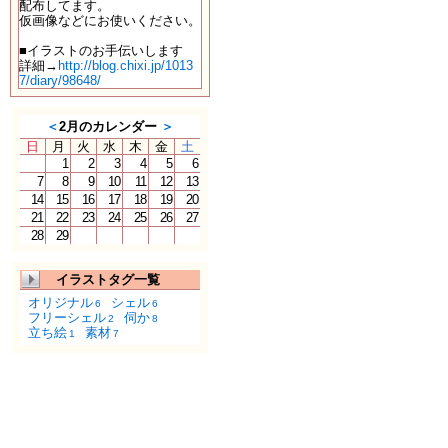
配布してます。
仮画像などにお使いください。
■イラストのお手伝いします
詳細→
http://blog.chixi.jp/1013
7/diary/98648/
＜
2月のカレンダー
＞
日
月
火
水
木
金
土
1
2
3
4
5
6
7
8
9
10
11
12
13
14
15
16
17
18
19
20
21
22
23
24
25
26
27
28
29
イラストタグ一覧
オリジナル
シェル
6
6
フリーシェル
伺か
2
8
立ち絵
素材
1
7