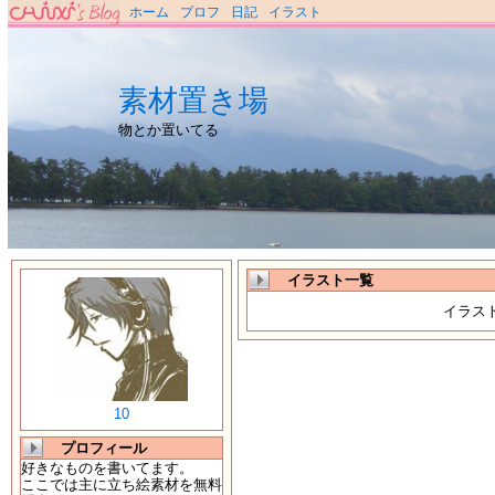
ホーム
プロフ
日記
イラスト
素材置き場
物とか置いてる
イラスト一覧
イラス
10
プロフィール
好きなものを書いてます。
ここでは主に立ち絵素材を無料