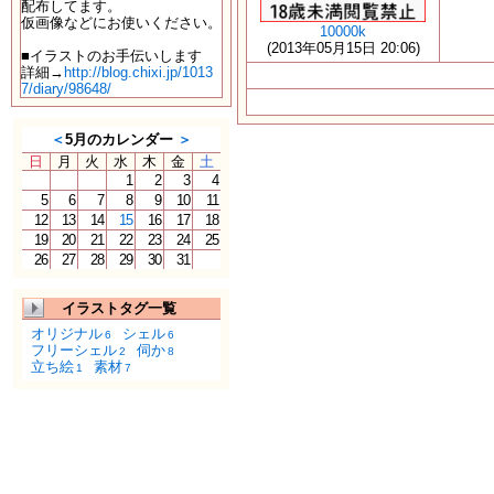
配布してます。
仮画像などにお使いください。
10000k
(2013年05月15日 20:06)
■イラストのお手伝いします
詳細→
http://blog.chixi.jp/1013
7/diary/98648/
＜
5月のカレンダー
＞
日
月
火
水
木
金
土
1
2
3
4
5
6
7
8
9
10
11
12
13
14
15
16
17
18
19
20
21
22
23
24
25
26
27
28
29
30
31
イラストタグ一覧
オリジナル
シェル
6
6
フリーシェル
伺か
2
8
立ち絵
素材
1
7