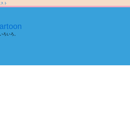
ラスト
artoon
いろいろ。