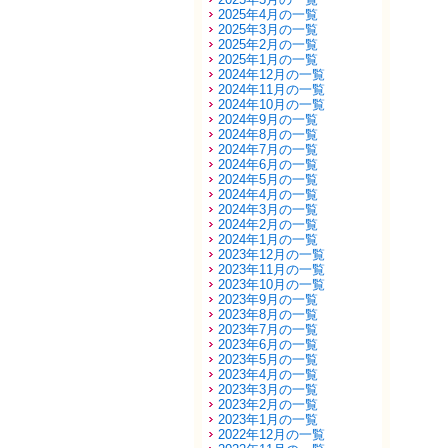
2025年4月の一覧
2025年3月の一覧
2025年2月の一覧
2025年1月の一覧
2024年12月の一覧
2024年11月の一覧
2024年10月の一覧
2024年9月の一覧
2024年8月の一覧
2024年7月の一覧
2024年6月の一覧
2024年5月の一覧
2024年4月の一覧
2024年3月の一覧
2024年2月の一覧
2024年1月の一覧
2023年12月の一覧
2023年11月の一覧
2023年10月の一覧
2023年9月の一覧
2023年8月の一覧
2023年7月の一覧
2023年6月の一覧
2023年5月の一覧
2023年4月の一覧
2023年3月の一覧
2023年2月の一覧
2023年1月の一覧
2022年12月の一覧