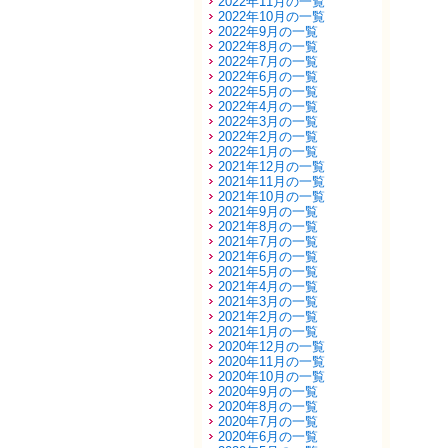
2022年11月の一覧
2022年10月の一覧
2022年9月の一覧
2022年8月の一覧
2022年7月の一覧
2022年6月の一覧
2022年5月の一覧
2022年4月の一覧
2022年3月の一覧
2022年2月の一覧
2022年1月の一覧
2021年12月の一覧
2021年11月の一覧
2021年10月の一覧
2021年9月の一覧
2021年8月の一覧
2021年7月の一覧
2021年6月の一覧
2021年5月の一覧
2021年4月の一覧
2021年3月の一覧
2021年2月の一覧
2021年1月の一覧
2020年12月の一覧
2020年11月の一覧
2020年10月の一覧
2020年9月の一覧
2020年8月の一覧
2020年7月の一覧
2020年6月の一覧