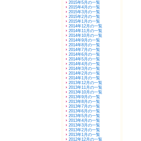
2015年5月の一覧
2015年4月の一覧
2015年3月の一覧
2015年2月の一覧
2015年1月の一覧
2014年12月の一覧
2014年11月の一覧
2014年10月の一覧
2014年9月の一覧
2014年8月の一覧
2014年7月の一覧
2014年6月の一覧
2014年5月の一覧
2014年4月の一覧
2014年3月の一覧
2014年2月の一覧
2014年1月の一覧
2013年12月の一覧
2013年11月の一覧
2013年10月の一覧
2013年9月の一覧
2013年8月の一覧
2013年7月の一覧
2013年6月の一覧
2013年5月の一覧
2013年4月の一覧
2013年3月の一覧
2013年2月の一覧
2013年1月の一覧
2012年12月の一覧