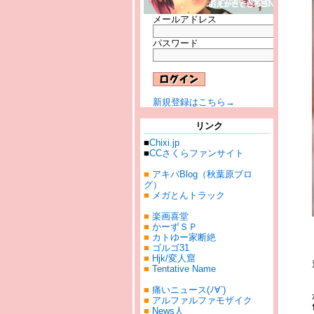
メールアドレス
パスワード
新規登録はこちら→
リンク
■
Chixi.jp
■
CCさくらファンサイト
■
アキバBlog（秋葉原ブロ
グ）
■
メガとんトラック
■
楽画喜堂
■
かーずＳＰ
■
カトゆー家断絶
■
ゴルゴ31
■
Hjk/変人窟
■
Tentative Name
■
痛いニュース(ﾉ∀`)
■
アルファルファモザイク
■
News人