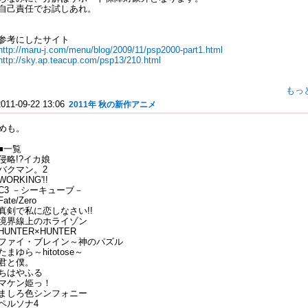
自己責任でお試しあれ。
参考にしたサイト
http://maru-j.com/menu/blog/2009/11/psp2000-part1.html
http://sky.ap.teacup.com/psp13/210.html
もっ
2011-09-22 13:06
2011年 秋の新作アニメ
めも。
■一覧
侵略!?イカ娘
バクマン。2
WORKING'!!
C3 －シーキューブ－
Fate/Zero
真剣で私に恋しなさい!!
境界線上のホライゾン
HUNTER×HUNTER
ファイ・ブレイン～神のパズル
たまゆら～hitotose～
君と僕。
ちはやふる
マケン姫っ！
ましろ色シンフォニー
ペルソナ4