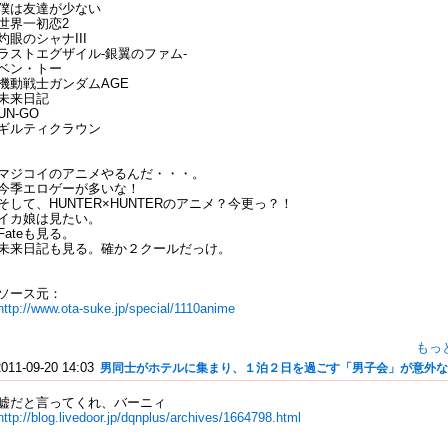
僕は友達が少ない
世界一初恋2
灼眼のシャナIII
ラストエグザイル-銀翼のファム-
ベン・トー
機動戦士ガンダムAGE
未来日記
UN-GO
ギルティクラウン
マジコイのアニメやるんだ・・・。
今季エロゲーが多いな！
そして、HUNTER×HUNTERのアニメ？今更っ？！
イカ娘は見たい。
Fateも見る。
未来日記も見る。確か２クールだっけ。
ソース元：
http://www.ota-suke.jp/special/1110anime
もっ
2011-09-20 14:03
男同士がホテルに集まり、１泊２日を過ごす「男子会」が意外な
嘘だと言ってくれ、バーニィ
http://blog.livedoor.jp/dqnplus/archives/1664798.html