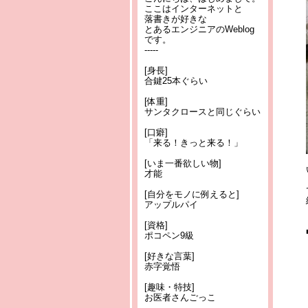
ここはインターネットと
落書きが好きな
とあるエンジニアのWeblog
です。
-----
[身長]
合鍵25本ぐらい
[体重]
サンタクロースと同じぐらい
[口癖]
「来る！きっと来る！」
[いま一番欲しい物]
才能
[自分をモノに例えると]
アップルパイ
[資格]
ポコペン9級
[好きな言葉]
赤字覚悟
[趣味・特技]
お医者さんごっこ