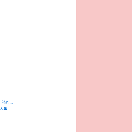
と読む→
人気