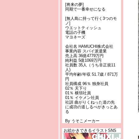
[将来の夢]
同期で一番幸せになる
[無人島に持って行く3つのモ
ノ]
ウエットティッシュ
電話の子機
マヨネーズ
会社名 HAMUCHI株式会社
事業内容 スパイ派遣業
売上高 36億4779万円
純利益 5億1069万円
社員数 35人（うち非正規11
人)
平均年齢/年収 51.7歳 / 871万
円
社員構成 96％ 独身社員
02％ 天下り
01％ 横領社員
01％ イケメン社員
社訓 曲がりくねった道の先
に成功の道しるべがきっとあ
る
By うそこメーカー
お絵かきできるイラストSNS