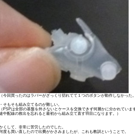
（今回買ったのはラバーがざっくり切れてて１つのボタンが動作しなかった
・そもそも組み立てるのが難しい。
（PSPは全部の基盤を外さないとケースを交換できず何層かに分かれていま
途中配線の救出を忘れると最初から組み立て直す羽目になります。）
かくして、非常に苦労したのでした。
何度も買い直したので出費がかさみましたが、これも教訓ということで。