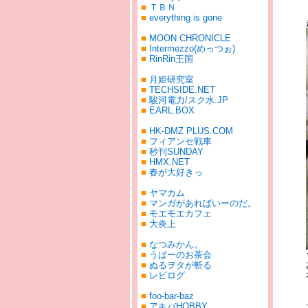
■
ＴＢＮ
■
everything is gone
■
MOON CHRONICLE
■
Intermezzo(めっつぉ)
■
RinRin王国
■
月姫研究室
■
TECHSIDE.NET
■
駿河電力/スク水.JP
■
EARL.BOX
■
HK-DMZ PLUS.COM
■
フィアンセ戦車
■
秒刊SUNDAY
■
HMX.NET
■
春が大好きっ
■
ヤマカム
■
マンガがあればいーのだ。
■
モエモエカフェ
■
大炎上
■
なつみかん。
■
うぱーのお茶会
■
ぬるヲタが斬る
■
レビログ
■
foo-bar-baz
■
アキバHOBBY