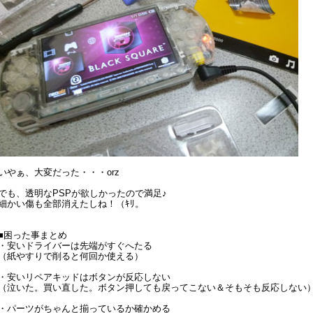
いやぁ、大変だった・・・orz
でも、透明なPSPが欲しかったので満足♪
細かい傷も全部消えたしね！（ｷﾘ。
■困った事まとめ
・安いドライバーは先端がすぐへたる
（紙やすりで削ると何回か使える）
・安いリペアキッドはボタンが反応しない
（泣いた。買い直した。ボタン押しても戻ってこない＆そもそも反応しない
・パーツがちゃんと揃っているか確かめる