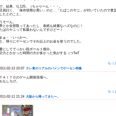
で、結果、\1,125。（ちゃりーん・・・。
店員曰く、「保存状態が悪い」のと、「たばこのヤニ」が付いていたので査
したとのこと。
うそーん。
帯とか全部取ってあったし、表紙も綺麗なハズなのに！
たばのヤニって私吸わないんですけどー！
まぁ・・いっかー。
と、帰りにゲーセンでそれ以上のお金を使うのでした。
量にしてでっかい段ボール１個分。
労力とかかった時間の方が多かった気がする（つTwT
もっ
2011-02-13 10:07
テレ東のリアルのバメンでゲーセン特集
ＴＡＩＴＯのゲーム開発現場へ。
おもしろげ。
もっ
2011-02-11 21:24
大阪から帰ってきたー。