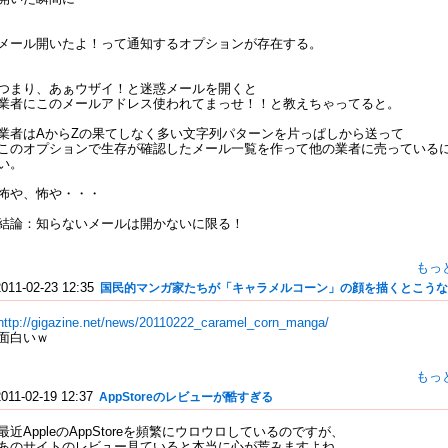
メール開いたよ！って通知するオプションが存在する。
つまり、あぁウザイ！と迷惑メールを開くと
業者にこのメールアドレス使われてまっせ！！と教えちゃってると。
業者はAからZの果てしなく多い文字列パターンを片っぱしから送って
このオプションで生存が確認したメール一覧を作って他の業者に売っている
い。
怖や、怖や・・・
結論：知らないメールは開かないに限る！
もっ
2011-02-23 12:35
国民的マンガ家たちが「キャラメルコーン」の顔を描くとこうな
http://gigazine.net/news/20110222_caramel_corn_manga/
面白いｗ
もっ
2011-02-19 12:37
AppStoreのレビューが酷すぎる
最近AppleのAppStoreを頻繁にウロウロしているのですが、
あのサイトのレビュー見ていると本当に心が荒みますよね。