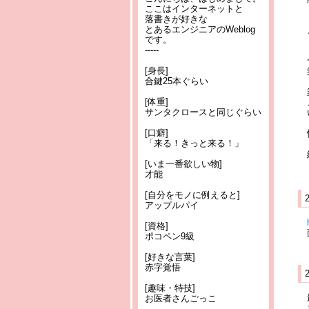
ここはインターネットと
落書きが好きな
とあるエンジニアのWeblog
です。
-----
[身長]
合鍵25本ぐらい
[体重]
サンタクロースと同じぐらい
[口癖]
「来る！きっと来る！」
[いま一番欲しい物]
才能
[自分をモノに例えると]
アップルパイ
[資格]
ポコペン9級
[好きな言葉]
赤字覚悟
[趣味・特技]
お医者さんごっこ