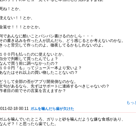
死ね！とか、
使えない！！とか、
金返せ！！！とかとか。
何であんなに酷いことバシバシ書けるのかしら・・・
その書き込みを作った人が読んだら、どう感じるとか考えないのかな。
きっと苦労して作ったのよ。徹夜してるかもしれないのよ。
１００円も払ったのに使えないとか、
自分で判断して買ったんでしょ？
なんで買う前に調べなかったの？
１００円『も』ってジュース一本より安いよ？
あなたはそれ以上の買い物したことないの？
どうして全部の否がアプリ開発側なのかな。
文句があるなら、先ずはサポートに連絡するべきじゃないの？
作者目の前でその言葉を言えますか？
もっ
2011-02-18 00:11
ガムを噛んだら歯が欠けた
ガムを噛んでいたところ、ガリッと砂を噛んだような嫌な食感があり、
なんぞ？！と思ったら歯でした。