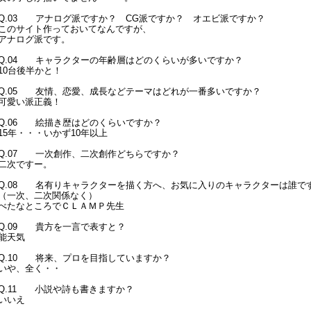
Q.03 アナログ派ですか？ CG派ですか？ オエビ派ですか？
このサイト作っておいてなんですが、
アナログ派です。
Q.04 キャラクターの年齢層はどのくらいが多いですか？
10台後半かと！
Q.05 友情、恋愛、成長などテーマはどれが一番多いですか？
可愛い派正義！
Q.06 絵描き歴はどのくらいですか？
15年・・・いかず10年以上
Q.07 一次創作、二次創作どちらですか？
二次ですー。
Q.08 名有りキャラクターを描く方へ、お気に入りのキャラクターは誰で
（一次、二次関係なく）
べたなところでＣＬＡＭＰ先生
Q.09 貴方を一言で表すと？
能天気
Q.10 将来、プロを目指していますか？
いや、全く・・
Q.11 小説や詩も書きますか？
いいえ