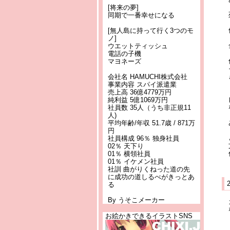
[将来の夢]
同期で一番幸せになる
[無人島に持って行く3つのモ
ノ]
ウエットティッシュ
電話の子機
マヨネーズ
会社名 HAMUCHI株式会社
事業内容 スパイ派遣業
売上高 36億4779万円
純利益 5億1069万円
社員数 35人（うち非正規11
人)
平均年齢/年収 51.7歳 / 871万
円
社員構成 96％ 独身社員
02％ 天下り
01％ 横領社員
01％ イケメン社員
社訓 曲がりくねった道の先
に成功の道しるべがきっとあ
る
By うそこメーカー
お絵かきできるイラストSNS