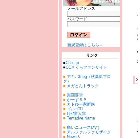
メールアドレス
パスワード
新規登録はこちら→
リンク
■
Chixi.jp
■
CCさくらファンサイト
■
アキバBlog（秋葉原ブロ
グ）
■
メガとんトラック
■
楽画喜堂
■
かーずＳＰ
■
カトゆー家断絶
■
ゴルゴ31
■
Hjk/変人窟
■
Tentative Name
■
痛いニュース(ﾉ∀`)
■
アルファルファモザイク
■
News人