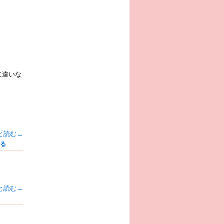
に違いな
と読む→
る
と読む→