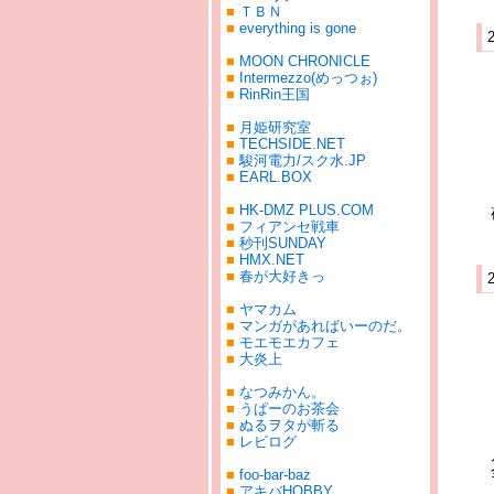
■
ＴＢＮ
■
everything is gone
■
MOON CHRONICLE
■
Intermezzo(めっつぉ)
■
RinRin王国
■
月姫研究室
■
TECHSIDE.NET
■
駿河電力/スク水.JP
■
EARL.BOX
■
HK-DMZ PLUS.COM
■
フィアンセ戦車
■
秒刊SUNDAY
■
HMX.NET
■
春が大好きっ
■
ヤマカム
■
マンガがあればいーのだ。
■
モエモエカフェ
■
大炎上
■
なつみかん。
■
うぱーのお茶会
■
ぬるヲタが斬る
■
レビログ
■
foo-bar-baz
■
アキバHOBBY