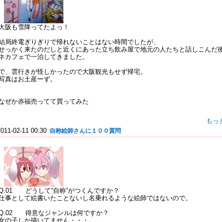
大阪も雪降ってたよっ！
結局終電ぎりぎりで帰れないことはない時間でしたが、
せっかく来たのだしと近くにあった立ち飲み屋で地元の人たちと話しこんだ
ネカフェで一泊してきました。
で、雲行きが怪しかったので大阪観光もせず帰宅。
写真はお土産ーず。
なぜか赤福売ってて買ってみた
もっ
2011-02-11 00:30
自称絵師さんに１００質問
Q.01 どうして“自称”がつくんですか？
仕事として絵書いたことないし名乗れるような絵師ではないので。
Q.02 得意なジャンルは何ですか？
女の子しか描いてません・・・。