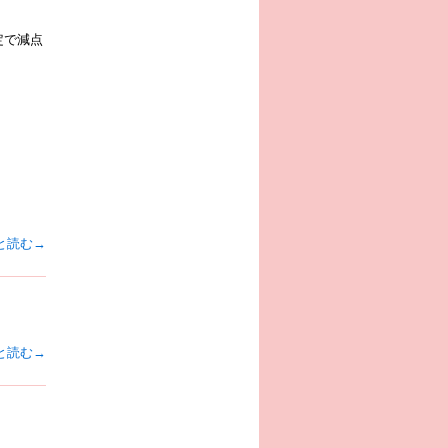
定で減点
と読む→
と読む→