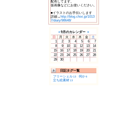
配布してます。
仮画像などにお使いください。
■イラストのお手伝いします
詳細→
http://blog.chixi.jp/1013
7/diary/98648/
＜
9月のカレンダー
＞
日
月
火
水
木
金
土
1
2
3
4
5
6
7
8
9
10
11
12
13
14
15
16
17
18
19
20
21
22
23
24
25
26
27
28
29
30
日記タグ一覧
フリーシェル
伺か
13
6
立ち絵素材
13