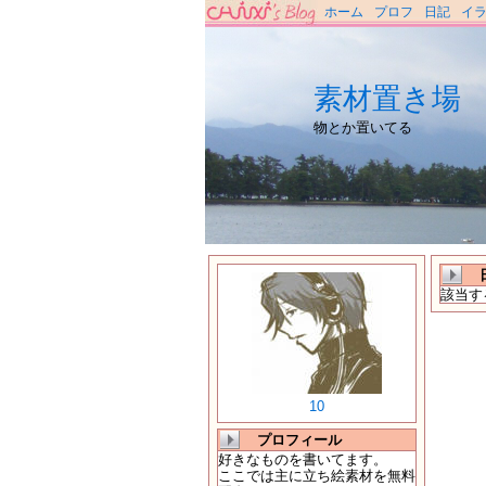
ホーム
プロフ
日記
イ
素材置き場
物とか置いてる
該当す
10
プロフィール
好きなものを書いてます。
ここでは主に立ち絵素材を無料