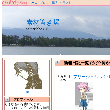
ホーム
プロフ
日記
イラスト
素材置き場
物とか置いてる
新着日記一覧 (タグ:伺か
フリーシェルつく
06月10日
20:51
10
プロフィール
好きなものを書いてます。
ここでは主に立ち絵素材を無料