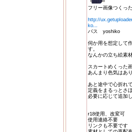
フリー画像つくっ
http://ux.getuploa
ko...
パス yoshiko
伺か用を想定して
す。
なんかの立ち絵素
スカートめくった画
あんまり色気はあ
あと途中で心折れ
定義をまるっとさ
必要に応じて追加
r18使用、改変可
使用連絡不要
リンクも不要です
素材としての再配