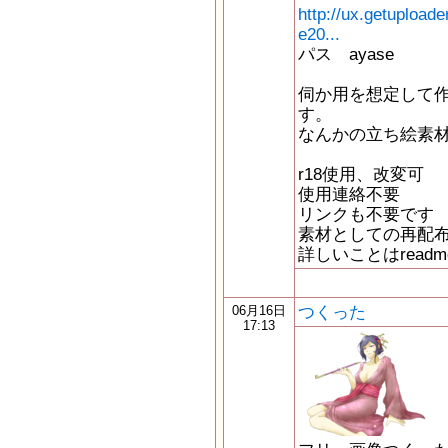
http://ux.getuploa
e20...
パス ayase
伺か用を想定して
す。
なんかの立ち絵素
r18使用、改変可
使用連絡不要
リンクも不要です
素材としての再配
詳しいことはread
つくった
06月16日
17:13