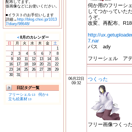
配布してます。
伺か用のフリーシ
仮画像などにお使いください。
してつかっていた
■イラストのお手伝いします
うぞ。
詳細→
http://blog.chixi.jp/1013
改変、再配布、R1
7/diary/98648/
http://ux.getuploa
＜
8月のカレンダー
7.nar
日
月
火
水
木
金
土
パス ady
1
2
3
4
5
6
7
8
フリーシェル ア
9
10
11
12
13
14
15
16
17
18
19
20
21
22
23
24
25
26
27
28
29
30
31
つくった
06月22日
09:32
日記タグ一覧
フリーシェル
伺か
13
6
立ち絵素材
13
フリー画像つくっ